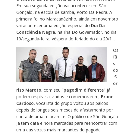
Em sua segunda edição vai acontecer em São
Gonçalo, na escola de samba, Porto Da Pedra. A
primeira foi no Maracanãzinho, ainda em novembro
vai acontecer uma edição especial do
Dia Da
Consciência Negra
, na Ilha Do Governador, no dia
19/segunda-feira, véspera do feriado do dia 20/11.
Os
fã
s
do
S
or
riso Maroto
, com seu
“pagodim diferente”
já
podem respirar aliviados e comemorarem,
Bruno
Cardoso
, vocalista do grupo voltou aos palcos
depois de longos seis meses de afastamento por
conta de uma miocardite. O público de São Gonçalo
já tem data e hora marcadas para reencontrar com
uma das vozes mais marcantes do pagode