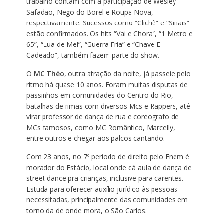
trabalho contam com a participação de Wesley
Safadão, Nego do Borel e Roupa Nova,
respectivamente. Sucessos como “Clichê” e “Sinais”
estão confirmados. Os hits “Vai e Chora”, “1 Metro e
65”, “Lua de Mel”, “Guerra Fria” e “Chave E
Cadeado”, também fazem parte do show.
O
MC Théo
, outra atração da noite, já passeie pelo
ritmo há quase 10 anos. Foram muitas disputas de
passinhos em comunidades do Centro do Rio,
batalhas de rimas com diversos Mcs e Rappers, até
virar professor de dança de rua e coreografo de
MCs famosos, como MC Romântico, Marcelly,
entre outros e chegar aos palcos cantando.
Com 23 anos, no 7º período de direito pelo Enem é
morador do Estácio, local onde dá aula de dança de
street dance pra crianças, inclusive para carentes.
Estuda para oferecer auxílio jurídico às pessoas
necessitadas, principalmente das comunidades em
torno da de onde mora, o São Carlos.