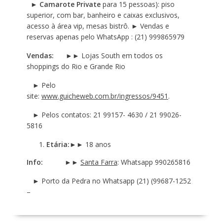
►
Camarote Private
para 15 pessoas): piso
superior, com bar, banheiro e caixas exclusivos,
acesso à área vip, mesas bistrô. ► Vendas e
reservas apenas pelo WhatsApp : (21) 999865979
Vendas:
►► Lojas South em todos os
shoppings do Rio e Grande Rio
► Pelo
site:
www.guicheweb.com.br/ingressos/9451
.
► Pelos contatos: 21 99157- 4630 / 21 99026-
5816
Etária:
►► 18 anos
Info:
►►
Santa Farra
: Whatsapp 990265816
► Porto da Pedra no Whatsapp (21) (99687-1252
–