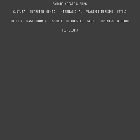
S
SÁBADO, AGOSTO 8, 2026
k
CULTURA
ENTRETENIMENTO
INTERNACIONAL
VIAGEM E TURISMO
ESTILO
i
POLÍTICA
GASTRONOMIA
ESPORTE
COLUNISTAS
SAÚDE
BUSINESS E NEGÓCIOS
p
t
TECNOLOGIA
o
c
o
n
t
e
n
t