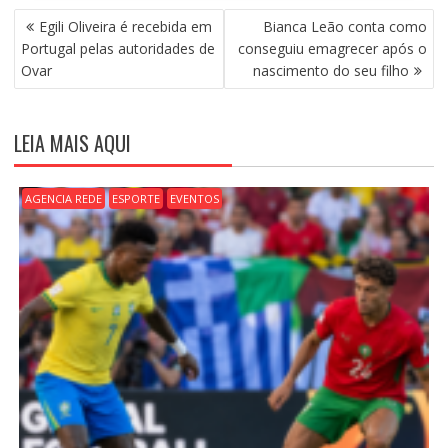
N
Egili Oliveira é recebida em
Bianca Leão conta como
A
Portugal pelas autoridades de
conseguiu emagrecer após o
V
Ovar
nascimento do seu filho
E
G
A
LEIA MAIS AQUI
Ç
Ã
O
AGENCIA REDE
ESPORTE
EVENTOS
D
E
P
O
S
T