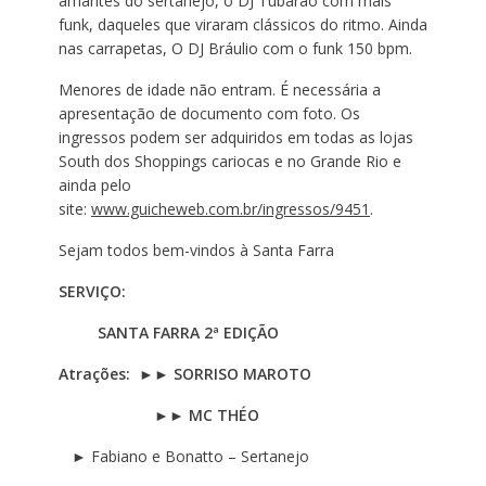
amantes do sertanejo, o DJ Tubarão com mais
funk, daqueles que viraram clássicos do ritmo. Ainda
nas carrapetas, O DJ Bráulio com o funk 150 bpm.
Menores de idade não entram. É necessária a
apresentação de documento com foto. Os
ingressos podem ser adquiridos em todas as lojas
South dos Shoppings cariocas e no Grande Rio e
ainda pelo
site:
www.guicheweb.com.br/ingressos/9451
.
Sejam todos bem-vindos à Santa Farra
SERVIÇO:
SANTA FARRA 2ª EDIÇÃO
Atrações:
►
►
SORRISO MAROTO
►►
MC THÉO
►
Fabiano e Bonatto – Sertanejo