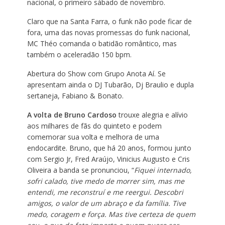
nacional, o primeiro sábado de novembro.
Claro que na Santa Farra, o funk não pode ficar de
fora, uma das novas promessas do funk nacional,
MC Théo comanda o batidão romântico, mas
também o aceleradão 150 bpm.
Abertura do Show com Grupo Anota Aí. Se
apresentam ainda o DJ Tubarão, Dj Braulio e dupla
sertaneja, Fabiano & Bonato.
A volta de Bruno Cardoso
trouxe alegria e alívio
aos milhares de fãs do quinteto e podem
comemorar sua volta e melhora de uma
endocardite. Bruno, que há 20 anos, formou junto
com Sergio Jr, Fred Araújo, Vinicius Augusto e Cris
Oliveira a banda se pronunciou, “
Fiquei internado,
sofri calado, tive medo de morrer sim, mas me
entendi, me reconstruí e me reergui. Descobri
amigos, o valor de um abraço e da família. Tive
medo, coragem e força. Mas tive certeza de quem