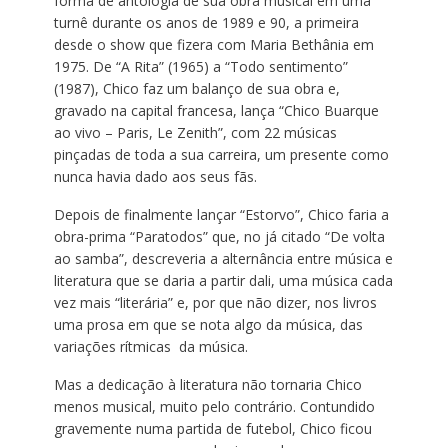
forma de antologia de sua obra musical em uma
turnê durante os anos de 1989 e 90, a primeira
desde o show que fizera com Maria Bethânia em
1975. De “A Rita” (1965) a “Todo sentimento”
(1987), Chico faz um balanço de sua obra e,
gravado na capital francesa, lança “Chico Buarque
ao vivo – Paris, Le Zenith”, com 22 músicas
pinçadas de toda a sua carreira, um presente como
nunca havia dado aos seus fãs.
Depois de finalmente lançar “Estorvo”, Chico faria a
obra-prima “Paratodos” que, no já citado “De volta
ao samba”, descreveria a alternância entre música e
literatura que se daria a partir dali, uma música cada
vez mais “literária” e, por que não dizer, nos livros
uma prosa em que se nota algo da música, das
variações rítmicas da música.
Mas a dedicação à literatura não tornaria Chico
menos musical, muito pelo contrário. Contundido
gravemente numa partida de futebol, Chico ficou