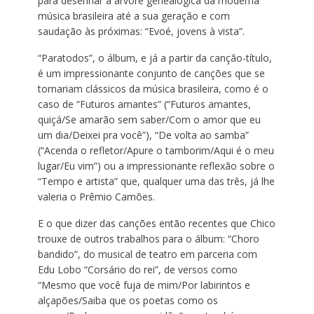
para desenhar a árvore genealógica da moderna
música brasileira até a sua geração e com
saudação às próximas: “Evoé, jovens à vista”.
“Paratodos”, o álbum, e já a partir da canção-título,
é um impressionante conjunto de canções que se
tornariam clássicos da música brasileira, como é o
caso de “Futuros amantes” (“Futuros amantes,
quiçá/Se amarão sem saber/Com o amor que eu
um dia/Deixei pra você”), “De volta ao samba”
(“Acenda o refletor/Apure o tamborim/Aqui é o meu
lugar/Eu vim”) ou a impressionante reflexão sobre o
“Tempo e artista” que, qualquer uma das três, já lhe
valeria o Prêmio Camões.
E o que dizer das canções então recentes que Chico
trouxe de outros trabalhos para o álbum: “Choro
bandido”, do musical de teatro em parceria com
Edu Lobo “Corsário do rei”, de versos como
“Mesmo que você fuja de mim/Por labirintos e
alçapões/Saiba que os poetas como os