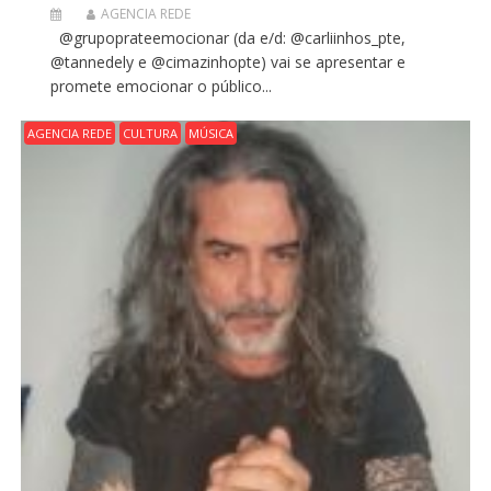
AGENCIA REDE
@grupoprateemocionar (da e/d: @carliinhos_pte,
@tannedely e @cimazinhopte) vai se apresentar e
promete emocionar o público...
AGENCIA REDE
CULTURA
MÚSICA