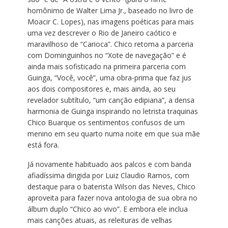
homônimo de Walter Lima Jr., baseado no livro de
Moacir C. Lopes), nas imagens poéticas para mais
uma vez descrever o Rio de Janeiro caótico e
maravilhoso de “Carioca”. Chico retoma a parceria
com Dominguinhos no “Xote de navegação” e é
ainda mais sofisticado na primeira parceria com
Guinga, “Você, você”, uma obra-prima que faz jus
aos dois compositores e, mais ainda, ao seu
revelador subtítulo, “um canção edipiana”, a densa
harmonia de Guinga inspirando no letrista traquinas
Chico Buarque os sentimentos confusos de um
menino em seu quarto numa noite em que sua mãe
está fora.
Já novamente habituado aos palcos e com banda
afiadíssima dirigida por Luiz Claudio Ramos, com
destaque para o baterista Wilson das Neves, Chico
aproveita para fazer nova antologia de sua obra no
álbum duplo “Chico ao vivo”. E embora ele inclua
mais canções atuais, as releituras de velhas