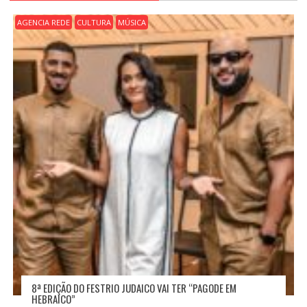
O
D
AGENCIA REDE
CULTURA
MÚSICA
E
P
O
S
T
8ª EDIÇÃO DO FESTRIO JUDAICO VAI TER “PAGODE EM
HEBRAICO”