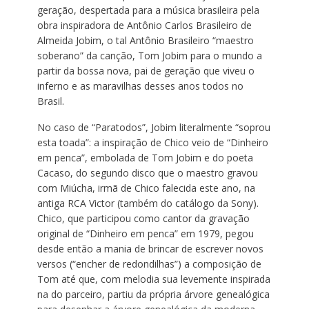
geração, despertada para a música brasileira pela
obra inspiradora de Antônio Carlos Brasileiro de
Almeida Jobim, o tal Antônio Brasileiro “maestro
soberano” da canção, Tom Jobim para o mundo a
partir da bossa nova, pai de geração que viveu o
inferno e as maravilhas desses anos todos no
Brasil.
No caso de “Paratodos”, Jobim literalmente “soprou
esta toada”: a inspiração de Chico veio de “Dinheiro
em penca”, embolada de Tom Jobim e do poeta
Cacaso, do segundo disco que o maestro gravou
com Miúcha, irmã de Chico falecida este ano, na
antiga RCA Victor (também do catálogo da Sony).
Chico, que participou como cantor da gravação
original de “Dinheiro em penca” em 1979, pegou
desde então a mania de brincar de escrever novos
versos (“encher de redondilhas”) a composição de
Tom até que, com melodia sua levemente inspirada
na do parceiro, partiu da própria árvore genealógica