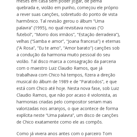
meses em casa sem poder jogar, de perna
quebrada e, violão em punho, começou ele próprio
a rever suas canções, sobretudo do ponto de vista
harmônico. Tal revisão gerou o álbum “Uma
palavra” (1995), no qual revisitava novas (“O
futebol”, “Morro dois irmãos”, “Estação derradeira”),
velhas (“Samba e amor”, “Joana francesa”) e eternas
(“A Rosa”, “Eu te amo”, “Amor barato”) canções sob
a condução da harmonia muito pessoal do seu
violão. Tal disco marca a consagração da parceria
com o maestro Luiz Claudio Ramos, que já
trabalhava com Chico há tempos, fizera a direção
musical do álbum de 1989 e de “Paratodos”, e que
está com Chico até hoje. Nesta nova fase, sob Luiz
Claudio Ramos, que não por acaso é violonista, as
harmonias criadas pelo compositor seriam mais
valorizadas nos arranjos, o que acontece de forma
explícita neste “Uma palavra”, um disco de canções
de Chico exatamente como ele as compôs.
Como já vivera anos antes com o parceiro Tom