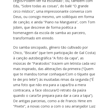
cegos/Podem ver na escuridão”; ou, também com
Edu, “Sobre todas as coisas”, do balé “O grande
circo místico”, uma impressionante conversa com
Deus, ou consigo mesmo, um solilóquio em forma
de canção; e ainda “Piano na Mangueira”, com Tom
Jobim, que descreve de forma poética a
homenagem da escola de samba ao parceiro,
transformado em enredo.
Do samba sincopado, gênero tão cultivado por
Chico, “Biscate” (que tem participação de Gal Costa)
à canção autobiográfica “A foto da capa”, as
músicas de “Paratodos” trazem um letrista cada vez
mais inspirado, das aliterações da primeira (“Quem
que te mandou tomar conhaque/Com o tíquete que
te dei pro leite”) às inusitadas rimas da segunda (“É
uma foto que não era para a capa/Era a mera
contracara, a face obscura/O retrato da paúra
quando o cara/Se prepara para dar a cara a tapa”).
De antigas parcerias, como a de Francis Hime em
“Pivete”, a novas como a com o seu arranjador Luiz