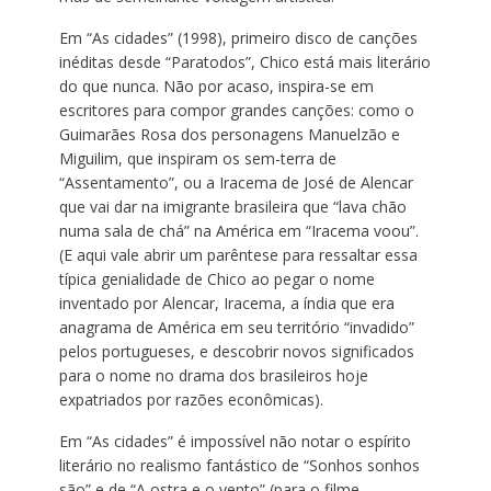
Em “As cidades” (1998), primeiro disco de canções
inéditas desde “Paratodos”, Chico está mais literário
do que nunca. Não por acaso, inspira-se em
escritores para compor grandes canções: como o
Guimarães Rosa dos personagens Manuelzão e
Miguilim, que inspiram os sem-terra de
“Assentamento”, ou a Iracema de José de Alencar
que vai dar na imigrante brasileira que “lava chão
numa sala de chá” na América em “Iracema voou”.
(E aqui vale abrir um parêntese para ressaltar essa
típica genialidade de Chico ao pegar o nome
inventado por Alencar, Iracema, a índia que era
anagrama de América em seu território “invadido”
pelos portugueses, e descobrir novos significados
para o nome no drama dos brasileiros hoje
expatriados por razões econômicas).
Em “As cidades” é impossível não notar o espírito
literário no realismo fantástico de “Sonhos sonhos
são” e de “A ostra e o vento” (para o filme