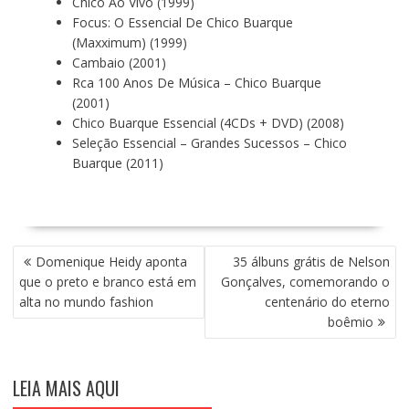
Chico Ao Vivo (1999)
Focus: O Essencial De Chico Buarque
(Maxximum) (1999)
Cambaio (2001)
Rca 100 Anos De Música – Chico Buarque
(2001)
Chico Buarque Essencial (4CDs + DVD) (2008)
Seleção Essencial – Grandes Sucessos – Chico
Buarque (2011)
N
Domenique Heidy aponta
35 álbuns grátis de Nelson
A
que o preto e branco está em
Gonçalves, comemorando o
V
alta no mundo fashion
centenário do eterno
E
boêmio
G
A
Ç
LEIA MAIS AQUI
Ã