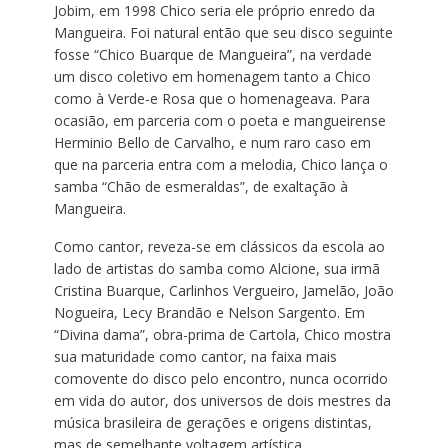
Jobim, em 1998 Chico seria ele próprio enredo da
Mangueira. Foi natural então que seu disco seguinte
fosse “Chico Buarque de Mangueira”, na verdade
um disco coletivo em homenagem tanto a Chico
como à Verde-e Rosa que o homenageava. Para
ocasião, em parceria com o poeta e mangueirense
Herminio Bello de Carvalho, e num raro caso em
que na parceria entra com a melodia, Chico lança o
samba “Chão de esmeraldas”, de exaltação à
Mangueira.
Como cantor, reveza-se em clássicos da escola ao
lado de artistas do samba como Alcione, sua irmã
Cristina Buarque, Carlinhos Vergueiro, Jamelão, João
Nogueira, Lecy Brandão e Nelson Sargento. Em
“Divina dama”, obra-prima de Cartola, Chico mostra
sua maturidade como cantor, na faixa mais
comovente do disco pelo encontro, nunca ocorrido
em vida do autor, dos universos de dois mestres da
música brasileira de gerações e origens distintas,
mas de semelhante voltagem artística.