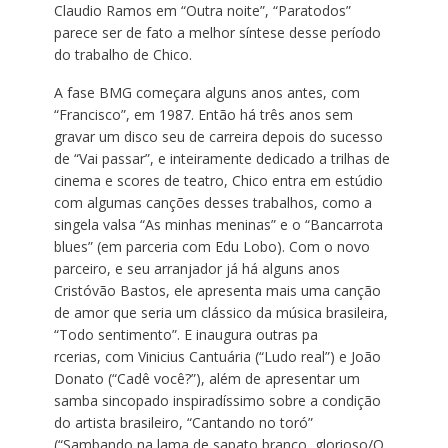
Claudio Ramos em “Outra noite”, “Paratodos”
parece ser de fato a melhor síntese desse período
do trabalho de Chico.
A fase BMG começara alguns anos antes, com
“Francisco”, em 1987. Então há três anos sem
gravar um disco seu de carreira depois do sucesso
de “Vai passar”, e inteiramente dedicado a trilhas de
cinema e scores de teatro, Chico entra em estúdio
com algumas canções desses trabalhos, como a
singela valsa “As minhas meninas” e o “Bancarrota
blues” (em parceria com Edu Lobo). Com o novo
parceiro, e seu arranjador já há alguns anos
Cristóvão Bastos, ele apresenta mais uma canção
de amor que seria um clássico da música brasileira,
“Todo sentimento”. E inaugura outras pa
rcerias, com Vinicius Cantuária (“Ludo real”) e João
Donato (“Cadê você?”), além de apresentar um
samba sincopado inspiradíssimo sobre a condição
do artista brasileiro, “Cantando no toró”
(“Sambando na lama de sapato branco, glorioso/O