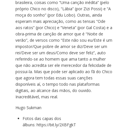
brasileira, coisas como “Uma canção inédita” (pelo
próprio Chico no disco), “Lábia” (por Zizi Possi) e “A
moça do sonho” (por Edu Lobo). Outras, ainda
esperam mais apreciação, como as tensas “Ode
aos ratos” (por Chico) e “Veneta” (por Gal Costa) e a
obra-prima de canção de amor que é “Noite de
verão”, de versos como “Este não sou eu/Este é um
impostor/Que pobre de amor se diz/Deve ser um
rei/Deve ser um deus/Como deve ser feliz”, auto
referindo-se ao homem que ama tanto a mulher
que não acredita ser ele merecedor da felicidade de
possui-la. Mas que pode ser aplicado ao fã do Chico
que agora tem todas essas suas canções
disponíveis aí, o tempo todo nas plataformas
digitais, ao alcance das mãos, do ouvido.
Inacreditável, mas real.
Hugo Sukman
Fotos das capas dos
álbuns:
https://bit.ly/2XBFgkT