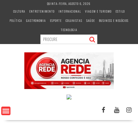
S
QUINTA-FEIRA, AGOSTO 6, 2026
k
CULTURA
ENTRETENIMENTO
INTERNACIONAL
VIAGEM E TURISMO
ESTILO
i
POLÍTICA
GASTRONOMIA
ESPORTE
COLUNISTAS
SAÚDE
BUSINESS E NEGÓCIOS
p
t
TECNOLOGIA
o
c
o
n
t
e
n
t