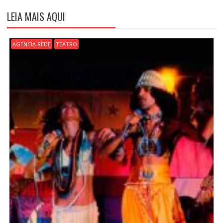
Ç
LEIA MAIS AQUI
Ã
O
D
AGENCIA REDE
TEATRO
E
P
O
S
T