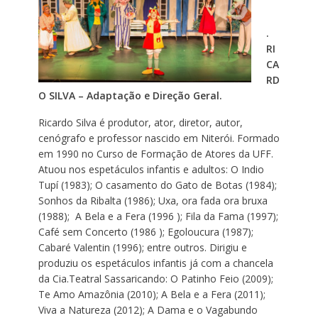
.
RI
CA
RD
O SILVA – Adaptação e Direção Geral.
Ricardo Silva é produtor, ator, diretor, autor,
cenógrafo e professor nascido em Niterói. Formado
em 1990 no Curso de Formação de Atores da UFF.
Atuou nos espetáculos infantis e adultos: O Indio
Tupí (1983); O casamento do Gato de Botas (1984);
Sonhos da Ribalta (1986); Uxa, ora fada ora bruxa
(1988); A Bela e a Fera (1996 ); Fila da Fama (1997);
Café sem Concerto (1986 ); Egoloucura (1987);
Cabaré Valentin (1996); entre outros. Dirigiu e
produziu os espetáculos infantis já com a chancela
da Cia.Teatral Sassaricando: O Patinho Feio (2009);
Te Amo Amazônia (2010); A Bela e a Fera (2011);
Viva a Natureza (2012); A Dama e o Vagabundo