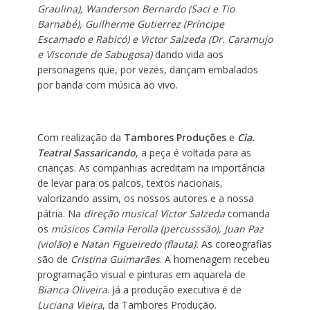
Graulina), Wanderson Bernardo (Saci e Tio
Barnabé), Guilherme Gutierrez (Príncipe
Escamado e Rabicó) e Victor Salzeda (Dr. Caramujo
e Visconde de Sabugosa)
dando vida aos
personagens que, por vezes, dançam embalados
por banda com música ao vivo.
Com realização da
Tambores Produções
e
Cia.
Teatral Sassaricando
, a peça é voltada para as
crianças. As companhias acreditam na importância
de levar para os palcos, textos nacionais,
valorizando assim, os nossos autores e a nossa
pátria. Na
direção musical Victor Salzeda
comanda
os
músicos Camila Ferolla (percusssão), Juan Paz
(violão) e Natan Figueiredo (flauta).
As coreografias
são de
Cristina Guimarães
. A homenagem recebeu
programação visual e pinturas em aquarela de
Bianca Oliveira
. Já a produção executiva é de
Luciana Vieira
, da Tambores Produção.