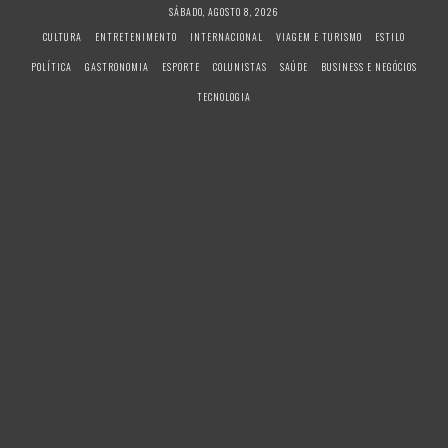
S
SÁBADO, AGOSTO 8, 2026
k
CULTURA
ENTRETENIMENTO
INTERNACIONAL
VIAGEM E TURISMO
ESTILO
i
POLÍTICA
GASTRONOMIA
ESPORTE
COLUNISTAS
SAÚDE
BUSINESS E NEGÓCIOS
p
t
TECNOLOGIA
o
c
o
n
t
e
n
t