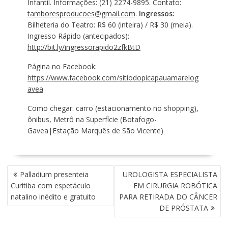
Infantil. Informações: (21) 2274-9895. Contato:
tamboresproducoes@gmail.com
.
Ingressos:
Bilheteria do Teatro: R$ 60 (inteira) / R$ 30 (meia).
Ingresso Rápido (antecipados):
http://bit.ly/ingressorapido2zfkBtD
Página no Facebook:
https://www.facebook.com/sitiodopicapauamarelog
avea
Como chegar: carro (estacionamento no shopping),
ônibus, Metrô na Superfície (Botafogo-
Gavea|Estação Marquês de São Vicente)
N
Palladium presenteia
UROLOGISTA ESPECIALISTA
A
Curitiba com espetáculo
EM CIRURGIA ROBÓTICA
V
natalino inédito e gratuito
PARA RETIRADA DO CÂNCER
E
DE PRÓSTATA
G
A