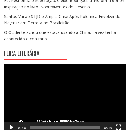
Fé, Resiliência e Superação: Cleide Rodrigues transforma dor em
inspiração no livro “Sobreviventes do Deserto”
Santos Vai ao STJD e Amplia Crise Após Polêmica Envolvendo
Neymar em Derrota no Brasileirão
O Ocidente achou que estava usando a China. Talvez tenha
acontecido o contrário
FEIRA LITERÁRIA
Tocador
de
vídeo
00:00
06:40