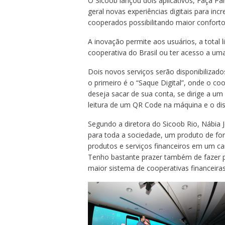
O Sicoob lançou dois aplicativos, Faça Pa
geral novas experiências digitais para in
cooperados possibilitando maior conforto
A inovação permite aos usuários, a total l
cooperativa do Brasil ou ter acesso a um
Dois novos serviços serão disponibilizado
o primeiro é o “Saque Digital”, onde o co
deseja sacar de sua conta, se dirige a um 
leitura de um QR Code na máquina e o dis
Segundo a diretora do Sicoob Rio, Nábia J
para toda a sociedade, um produto de form
produtos e serviços financeiros em um can
Tenho bastante prazer também de fazer p
maior sistema de cooperativas financeiras d