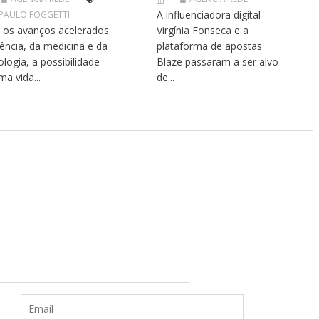
A influenciadora digital
 PAULO FOGGETTI
os avanços acelerados
Virgínia Fonseca e a
iência, da medicina e da
plataforma de apostas
ologia, a possibilidade
Blaze passaram a ser alvo
ma vida...
de...