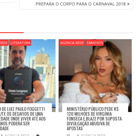
PREPARA O CORPO PARA O CARNAVAL 2018
REDE
LITERATURA
AGENCIA REDE
FAMOSOS
O DE LUIZ PAULO FOGGETTI
MINISTÉRIO PÚBLICO PEDE R$
UTE OS DESAFIOS DE UMA
120 MILHÕES DE VIRGÍNIA
EDADE ONDE VIVER ATÉ AOS
FONSECA E BLAZE POR SUPOSTA
ANOS PODERÁ SER
DIVULGAÇÃO ABUSIVA DE
IDADE
APOSTAS
AGENCIA REDE
AGENCIA REDE