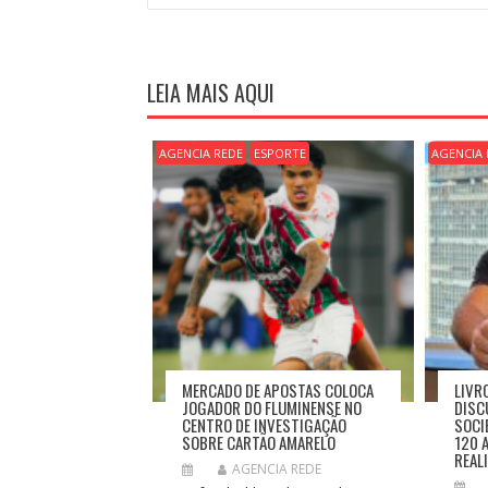
A
V
E
G
LEIA MAIS AQUI
A
Ç
Ã
AGENCIA REDE
ESPORTE
AGENCIA 
O
D
E
P
O
S
T
MERCADO DE APOSTAS COLOCA
LIVR
JOGADOR DO FLUMINENSE NO
DISC
CENTRO DE INVESTIGAÇÃO
SOCI
SOBRE CARTÃO AMARELO
120 
REAL
AGENCIA REDE