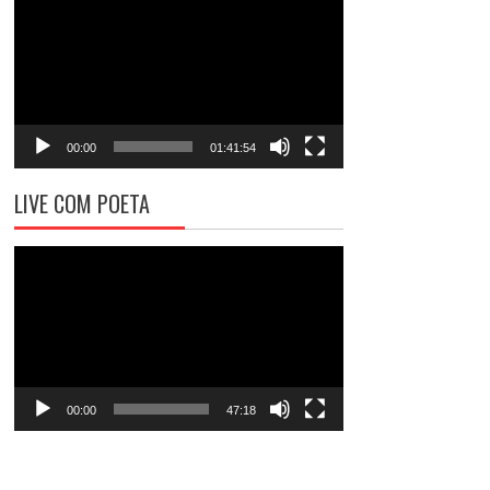
de
vídeo
00:00
01:41:54
LIVE COM POETA
Tocador
de
vídeo
00:00
47:18