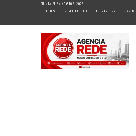
S
QUINTA-FEIRA, AGOSTO 6, 2026
k
CULTURA
ENTRETENIMENTO
INTERNACIONAL
VIAGEM 
i
p
t
o
c
o
n
t
e
n
t