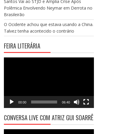
Santos Vai ao STJD e Amplia Crise Após
Polêmica Envolvendo Neymar em Derrota no
Brasileirão
O Ocidente achou que estava usando a China.
Talvez tenha acontecido o contrário
FEIRA LITERÁRIA
Tocador
de
vídeo
00:00
06:40
CONVERSA LIVE COM ATRIZ GUI SOARRÊ
Tocador