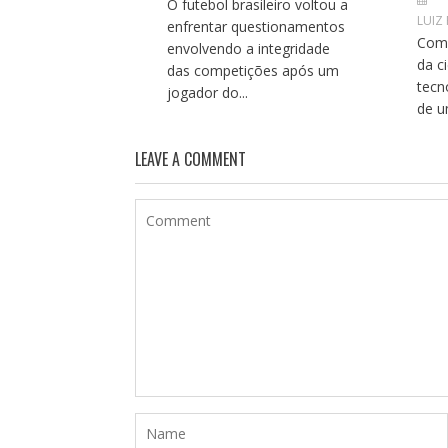
O futebol brasileiro voltou a
LUIZ
enfrentar questionamentos
Com 
envolvendo a integridade
da c
das competições após um
tecn
jogador do...
de u
LEAVE A COMMENT