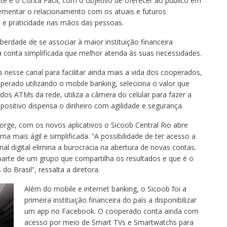
rte e o Conta Fácil, com o objetivo de oferecer ao público em
crementar o relacionamento com os atuais e futuros
 e praticidade nas mãos das pessoas.
iberdade de se associar à maior instituição financeira
a conta simplificada que melhor atenda às suas necessidades.
s nesse canal para facilitar ainda mais a vida dos cooperados,
operado utilizando o mobile banking, seleciona o valor que
dos ATMs da rede, utiliza a câmera do celular para fazer a
positivo dispensa o dinheiro com agilidade e segurança.
orge, com os novos aplicativos o Sicoob Central Rio abre
a mais ágil e simplificada. “A possibilidade de ter acesso a
al digital elimina a burocracia na abertura de novas contas.
arte de um grupo que compartilha os resultados e que é o
o Brasil”, ressalta a diretora.
Além do mobile e internet banking, o Sicoob foi a
primeira instituição financeira do país a disponibilizar
um app no Facebook. O cooperado conta ainda com
acesso por meio de Smart TVs e Smartwatchs para