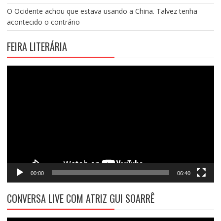
O Ocidente achou que estava usando a China. Talvez tenha
acontecido o contrário
FEIRA LITERÁRIA
Tocador
de
vídeo
00:00
06:40
CONVERSA LIVE COM ATRIZ GUI SOARRÊ