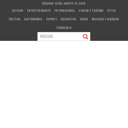
S
SEGUNDA-FEIRA, AGOSTO 10, 2026
k
CULTURA
ENTRETENIMENTO
INTERNACIONAL
VIAGEM E TURISMO
ESTILO
i
POLÍTICA
GASTRONOMIA
ESPORTE
COLUNISTAS
SAÚDE
BUSINESS E NEGÓCIOS
p
t
TECNOLOGIA
o
c
o
n
t
e
n
t