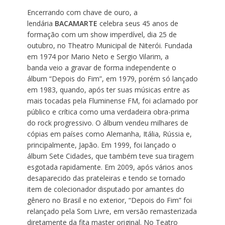
Encerrando com chave de ouro, a
lendária
BACAMARTE
celebra seus 45 anos de
formação com um show imperdível, dia 25 de
outubro, no Theatro Municipal de Niterói.
Fundada
em 1974 por Mario Neto e Sergio Vilarim, a
banda veio a gravar de forma independente o
álbum “Depois do Fim”, em 1979, porém só lançado
em 1983, quando, após ter suas músicas entre as
mais tocadas pela Fluminense FM, foi aclamado por
público e crítica como uma verdadeira obra-prima
do rock progressivo. O álbum vendeu milhares de
cópias em países como Alemanha, Itália, Rússia e,
principalmente, Japão. Em 1999, foi lançado o
álbum Sete Cidades, que também teve sua tiragem
esgotada rapidamente. Em 2009, após vários anos
desaparecido das prateleiras e tendo se tornado
item de colecionador disputado por amantes do
gênero no Brasil e no exterior, “Depois do Fim” foi
relançado pela Som Livre, em versão remasterizada
diretamente da fita master original. No Teatro