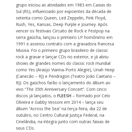
grupo
iniciou as atividades em 1983 em Caxias do
Sul (RS), influenciado por expoentes da década de
setenta como Queen, Led Zeppelin, Pink Floyd,
Rush, Yes, Kansas, Deep Purple e Journey. Após
vencer os festivais Circuito de Rock e Festpop na
serra gaúcha, lançou o primeiro LP homônimo em
1991 e assinou contrato com a gravadora francesa
Musea. Foi o primeiro grupo brasileiro de classic
rock a gravar e lançar CDs no exterior, e já abriu
shows de grandes nomes do classic rock mundial
como Yes (Araújo Vianna-Porto Alegre), Uriah Heep
(Canecão – RJ) e Pendragon (Teatro João Caetano –
RJ). Os gaúchos farão o lançamento do álbum ao
vivo “The 35th Anniversary Concert”. Com cinco
discos já lançados, o
FLEESH
– formado por Celo
Oliveira e Gabby Vessoni em 2014 – lança seu
álbum “Across the Sea” na terça-feira, dia 22 de
outubro, no Centro Cultural Justiça Federal, na
Cinelândia, na íntegra junto com outras faixas de
seus CDs.