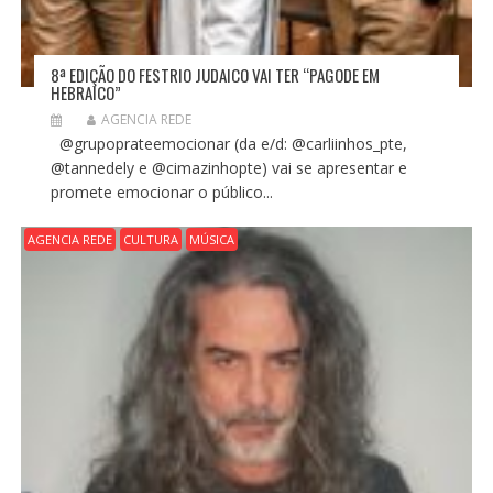
8ª EDIÇÃO DO FESTRIO JUDAICO VAI TER “PAGODE EM
HEBRAICO”
AGENCIA REDE
@grupoprateemocionar (da e/d: @carliinhos_pte,
@tannedely e @cimazinhopte) vai se apresentar e
promete emocionar o público...
AGENCIA REDE
CULTURA
MÚSICA