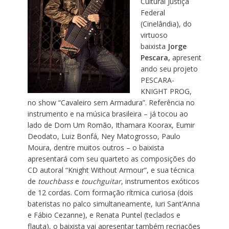
Cultural Justiça
Federal
(Cinelândia), do
virtuoso
baixista
Jorge
Pescara,
apresent
ando seu projeto
PESCARA-
KNIGHT PROG,
no show “Cavaleiro sem Armadura”. Referência no
instrumento e na música brasileira – já tocou ao
lado de Dom Um Romão,
Ithamara Koorax, Eumir
Deodato, Luiz Bonfá, Ney Matogrosso, Paulo
Moura, dentre muitos outros – o baixista
apresentará com seu quarteto as composições do
CD autoral “Knight Without Armour”, e sua técnica
de
touchbass
e
touchguitar
, instrumentos exóticos
de 12 cordas. Com formação rítmica curiosa (dois
bateristas no palco simultaneamente, Iuri Sant’Anna
e Fábio Cezanne), e Renata Puntel (teclados e
flauta), o baixista vai apresentar também recriações