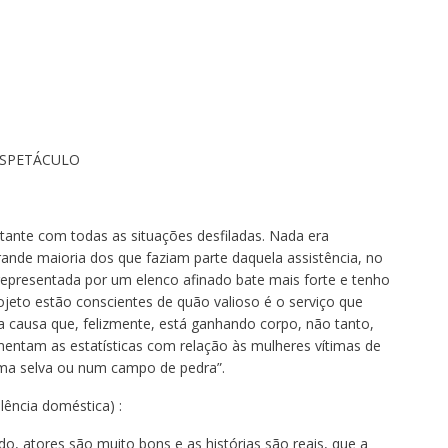
ESPETÁCULO
tante com todas as situações desfiladas. Nada era
rande maioria dos que faziam parte daquela assistência, no
 representada por um elenco afinado bate mais forte e tenho
ojeto estão conscientes de quão valioso é o serviço que
 causa que, felizmente, está ganhando corpo, não tanto,
tam as estatísticas com relação às mulheres vítimas de
uma selva ou num campo de pedra”.
olência doméstica) :
ado, atores são muito bons e as histórias são reais, que a