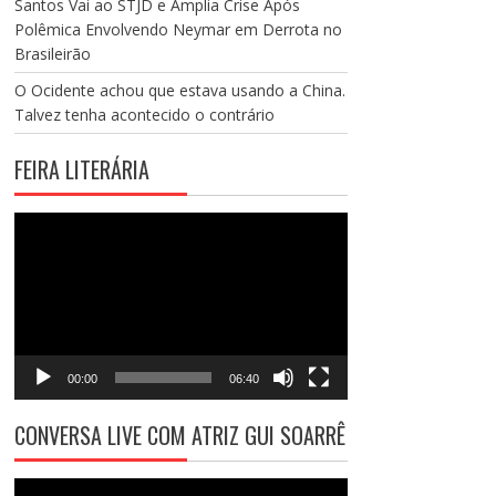
Santos Vai ao STJD e Amplia Crise Após
Polêmica Envolvendo Neymar em Derrota no
Brasileirão
O Ocidente achou que estava usando a China.
Talvez tenha acontecido o contrário
FEIRA LITERÁRIA
Tocador
de
vídeo
00:00
06:40
CONVERSA LIVE COM ATRIZ GUI SOARRÊ
Tocador