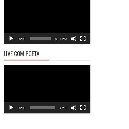
de
vídeo
00:00
01:41:54
LIVE COM POETA
Tocador
de
vídeo
00:00
47:18