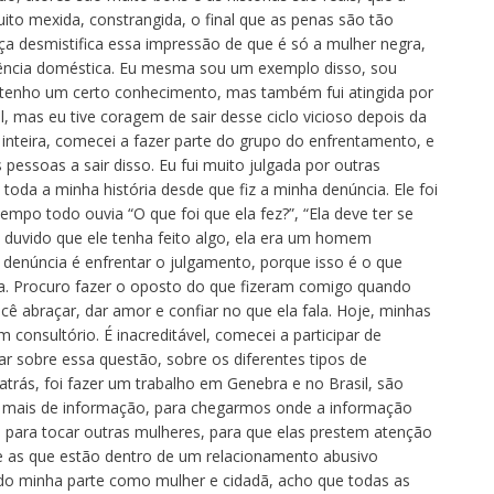
ito mexida, constrangida, o final que as penas são tão
ça desmistifica essa impressão de que é só a mulher negra,
lência doméstica. Eu mesma sou um exemplo disso, sou
tenho um certo conhecimento, mas também fui atingida por
 mas eu tive coragem de sair desse ciclo vicioso depois da
tou inteira, comecei a fazer parte do grupo do enfrentamento, e
pessoas a sair disso. Eu fui muito julgada por outras
toda a minha história desde que fiz a minha denúncia. Ele foi
mpo todo ouvia “O que foi que ela fez?”, “Ela deve ter se
u duvido que ele tenha feito algo, ela era um homem
a denúncia é enfrentar o julgamento, porque isso é o que
a. Procuro fazer o oposto do que fizeram comigo quando
ê abraçar, dar amor e confiar no que ela fala. Hoje, minhas
consultório. É inacreditável, comecei a participar de
alar sobre essa questão, sobre os diferentes tipos de
rás, foi fazer um trabalho em Genebra e no Brasil, são
 mais de informação, para chegarmos onde a informação
a para tocar outras mulheres, para que elas prestem atenção
ue as que estão dentro de um relacionamento abusivo
o minha parte como mulher e cidadã, acho que todas as