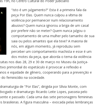
s 19h, no Centro Cultural do Poder Judiciário
“Isto é um julgamento?” Esta é a primeira fala da
peça Por Elas. Quem nunca culpou a vítima de
violência por permanecer num relacionamento
abusivo? Quem nunca ignorou a briga de um casal
por preferir não se meter? Quem nunca julgou o
comportamento de uma mulher pelo tamanho de sua
saia ou pelos amantes que ela teve? A maioria de
nós, em algum momento, já reproduziu sem
perceber um comportamento machista e esse é um
dos motes da peça, que aborda o tema da violência
uitas nos dias 28, 29 e 30 de março no Museu da Justiça-
etivo primordial do espetáculo é provocar a reflexão e
manos e equidade de gênero, cooperando para a prevenção e
 do feminicídio na sociedade.
 dramaturgia de “Por Elas”, dirigida por Sílvia Monte, com
dvogado e dramaturgo Ricardo Leite Lopes, passeia pelo
esente e passado. Cada uma das sete personagens femininas
es brasileiras. A figura masculina – evocada pelas lembranças