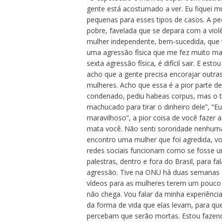
gente está acostumado a ver. Eu fiquei mu
pequenas para esses tipos de casos. A pe
pobre, favelada que se depara com a vio
mulher independente, bem-sucedida, que 
uma agressão física que me fez muito mal,
sexta agressão física, é difícil sair. E es
acho que a gente precisa encorajar outras 
mulheres. Acho que essa é a pior parte de 
condenado, pediu habeas corpus, mas o te
machucado para tirar o dinheiro dele”, “E
maravilhoso”, a pior coisa de você fazer 
mata você. Não senti sororidade nenhum
encontro uma mulher que foi agredida, voc
redes sociais funcionam como se fosse um 
palestras, dentro e fora do Brasil, para f
agressão. Tive na ONU há duas semanas at
vídeos para as mulheres terem um pouco
não chega. Vou falar da minha experiênci
da forma de vida que elas levam, para q
percebam que serão mortas. Estou fazend