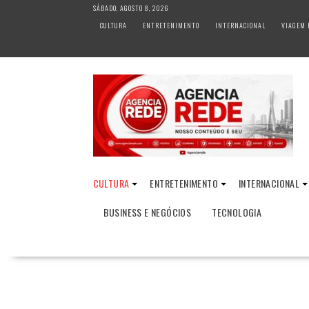
S
SÁBADO, AGOSTO 8, 2026
k
CULTURA
ENTRETENIMENTO
INTERNACIONAL
VIAGEM 
i
p
t
o
c
o
n
t
e
n
CULTURA
ENTRETENIMENTO
INTERNACIONAL
t
BUSINESS E NEGÓCIOS
TECNOLOGIA