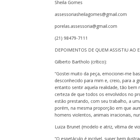
Sheila Gomes
assessoriasheilagomes@gmail.com
porelas.assessoria@gmail.com
(21) 98479-7111
DEPOIMENTOS DE QUEM ASSISTIU AO 
Gilberto Bartholo (crítico):
“Gostei muito da peça, emocionei-me bas
desconhecido para mim e, creio, para a g
entanto sentir aquela realidade, tão bem
certeza de que todos os envolvidos no pr
estão prestando, com seu trabalho, a uma
porém, na mesma proporção em que aumen
homens violentos, animais irracionais, n
Luiza Brunet (modelo e atriz, vítima de vi
“O espetáculo é incrível, super bem ilustr