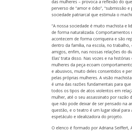
das mulheres – provoca a reflexão do qu
perverso de “amor e ódio”, “submissão e
sociedade patriarcal que estimula o mach
“A nossa sociedade é muito machista e li
de forma naturalizada. Comportamentos 
acontecem de forma corriqueira e são re
dentro da família, na escola, no trabalho
amigos, enfim, nas nossas relações do dia 
Elas’ trata disso. Nas vozes e na histórias
mulheres da peça ecoam comportamentos
e abusivos, muito deles consentidos e pe
pelas próprias mulheres. A visão machis
é uma das razões fundamentais para qu
todos os tipos de atos violentos em rel
mulher, até o seu assassinato por razão 
que não pode deixar de ser pensado na ar
questão, e o teatro é um lugar ideal para 
espetáculo e idealizadora do projeto.
O elenco é formado por Adriana Seiffert, An