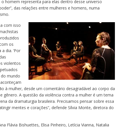
e o homem representa para elas dentro desse universo
 poder”, das relações entre mulheres e homens, numa
ismo.
da com isso
machistas
produzidos
, com os
a dia. ‘Por
 das
 violentos
rpetuados
ta do mundo
e aconteçam
ação à mulher, desde um comentário desagradável ao corpo da
de gênero. A questão da violência contra a mulher é um tema
ena da dramaturgia brasileira. Precisamos pensar sobre essa
atingir mentes e corações”, defende Sílvia Monte, diretora do
a Flávia Bishuettes, Elisa Pinheiro, Letícia Vianna, Natalia