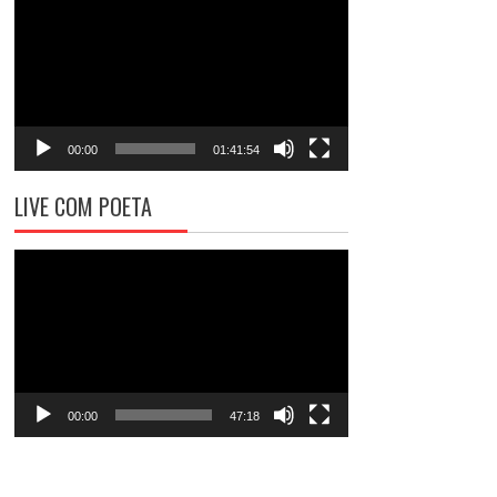
de
vídeo
00:00
01:41:54
LIVE COM POETA
Tocador
de
vídeo
00:00
47:18