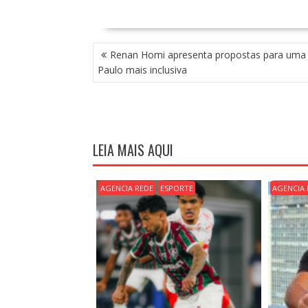
N
Renan Homi apresenta propostas para uma
A
Paulo mais inclusiva
V
E
G
A
Ç
LEIA MAIS AQUI
Ã
O
D
AGENCIA REDE
ESPORTE
AGENCIA 
E
P
O
S
T