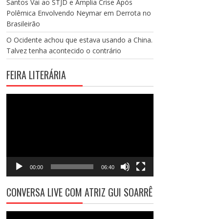
Santos Vai ao STJD e Amplia Crise Após
Polêmica Envolvendo Neymar em Derrota no
Brasileirão
O Ocidente achou que estava usando a China.
Talvez tenha acontecido o contrário
FEIRA LITERÁRIA
Tocador
de
vídeo
00:00
06:40
CONVERSA LIVE COM ATRIZ GUI SOARRÊ
Tocador