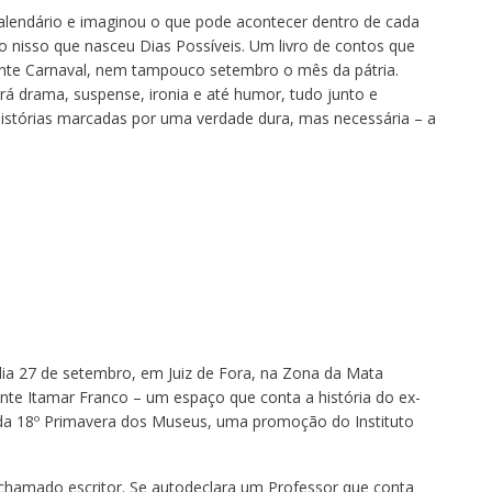
alendário e imaginou o que pode acontecer dentro de cada
nisso que nasceu Dias Possíveis. Um livro de contos que
ente Carnaval, nem tampouco setembro o mês da pátria.
ará drama, suspense, ironia e até humor, tudo junto e
stórias marcadas por uma verdade dura, mas necessária – a
 dia 27 de setembro, em Juiz de Fora, na Zona da Mata
nte Itamar Franco – um espaço que conta a história do ex-
da 18º Primavera dos Museus, uma promoção do Instituto
 chamado escritor. Se autodeclara um Professor que conta