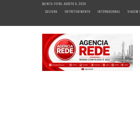
S
QUINTA-FEIRA, AGOSTO 6, 2026
k
CULTURA
ENTRETENIMENTO
INTERNACIONAL
VIAGEM 
i
p
t
o
c
o
n
t
e
n
t