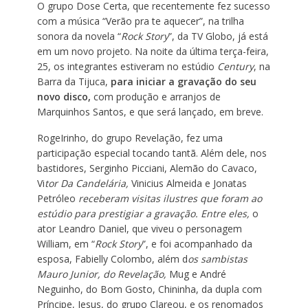
O grupo Dose Certa, que recentemente fez sucesso
com a música “Verão pra te aquecer”, na trilha
sonora da novela “
Rock Story
”, da TV Globo, já está
em um novo projeto. Na noite da última terça-feira,
25, os integrantes estiveram no estúdio
Century
, na
Barra da Tijuca,
para iniciar a gravação do seu
novo disco
,
com produção e arranjos de
Marquinhos Santos, e que será lançado, em breve.
RogeIrinho, do grupo Revelação, fez uma
participação especial tocando tantã. Além dele, nos
bastidores, Serginho Picciani, Alemão do Cavaco,
Vi
tor Da Candelária,
Vinicius Almeida e Jonatas
Petróleo
receberam visitas ilustres que foram ao
estúdio para prestigiar a gravação. Entre eles,
o
ator Leandro Daniel, que viveu o personagem
William, em “
Rock Story
”, e foi acompanhado da
esposa, Fabielly Colombo, além d
os sambistas
Mauro Junior, do Revelação,
Mug e André
Neguinho, do Bom Gosto, Chininha, da dupla com
Príncipe, Jesus, do grupo Clareou, e os renomados