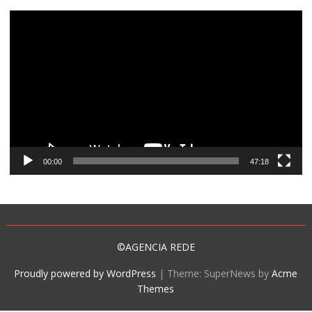
Tocador
de
vídeo
00:00
47:18
©AGENCIA REDE
Proudly powered by WordPress
|
Theme: SuperNews by
Acme
Themes