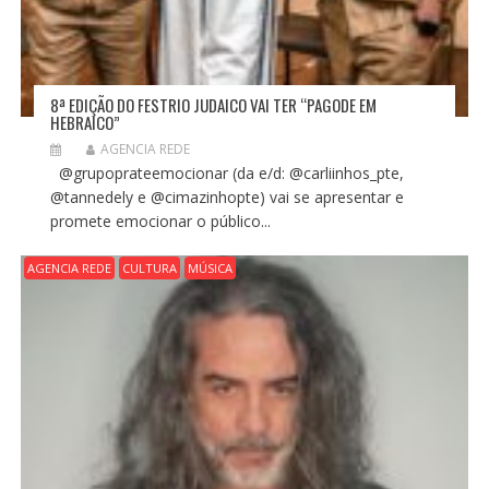
8ª EDIÇÃO DO FESTRIO JUDAICO VAI TER “PAGODE EM
HEBRAICO”
AGENCIA REDE
@grupoprateemocionar (da e/d: @carliinhos_pte,
@tannedely e @cimazinhopte) vai se apresentar e
promete emocionar o público...
AGENCIA REDE
CULTURA
MÚSICA