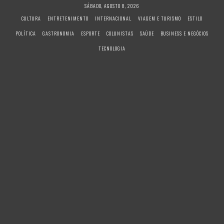
S
SÁBADO, AGOSTO 8, 2026
k
CULTURA
ENTRETENIMENTO
INTERNACIONAL
VIAGEM E TURISMO
ESTILO
i
POLÍTICA
GASTRONOMIA
ESPORTE
COLUNISTAS
SAÚDE
BUSINESS E NEGÓCIOS
p
t
TECNOLOGIA
o
c
o
n
t
e
n
t