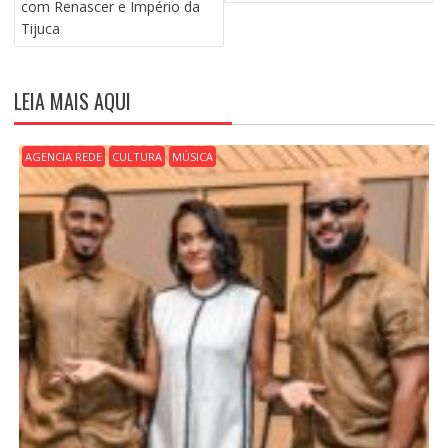
V
com Renascer e Império da
E
Tijuca
G
A
Ç
LEIA MAIS AQUI
Ã
O
D
AGENCIA REDE
CULTURA
MÚSICA
E
P
O
S
T