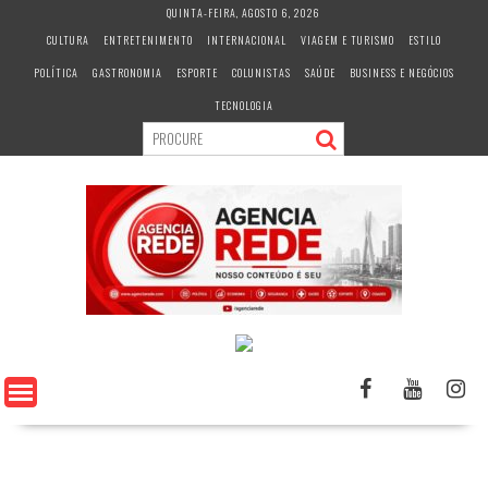
S
QUINTA-FEIRA, AGOSTO 6, 2026
k
CULTURA
ENTRETENIMENTO
INTERNACIONAL
VIAGEM E TURISMO
ESTILO
i
POLÍTICA
GASTRONOMIA
ESPORTE
COLUNISTAS
SAÚDE
BUSINESS E NEGÓCIOS
p
t
TECNOLOGIA
o
c
o
n
t
e
n
t