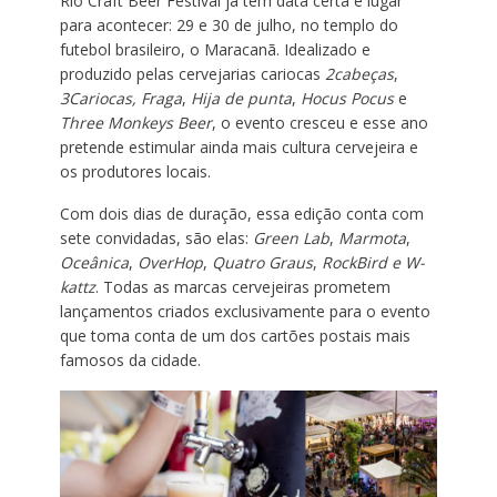
Rio Craft Beer Festival já tem data certa e lugar
para acontecer: 29 e 30 de julho, no templo do
futebol brasileiro, o Maracanã. Idealizado e
produzido pelas cervejarias cariocas
2cabeças
,
3Cariocas, Fraga
,
Hija de punta
,
Hocus Pocus
e
Three Monkeys Beer
, o evento cresceu e esse ano
pretende estimular ainda mais cultura cervejeira e
os produtores locais.
Com dois dias de duração, essa edição conta com
sete convidadas, são elas:
Green Lab
,
Marmota
,
Oceânica
,
OverHop
,
Quatro Graus
,
RockBird e W-
kattz
. Todas as marcas cervejeiras prometem
lançamentos criados exclusivamente para o evento
que toma conta de um dos cartões postais mais
famosos da cidade.