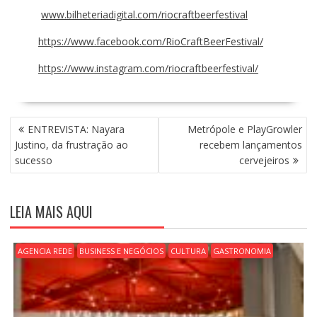
www.bilheteriadigital.com/
riocraftbeerfestival
https://www.facebook.com/
RioCraftBeerFestival/
https://www.instagram.com/
riocraftbeerfestival/
N
ENTREVISTA: Nayara
Metrópole e PlayGrowler
A
Justino, da frustração ao
recebem lançamentos
V
sucesso
cervejeiros
E
G
A
LEIA MAIS AQUI
Ç
Ã
O
AGENCIA REDE
BUSINESS E NEGÓCIOS
CULTURA
GASTRONOMIA
D
E
P
O