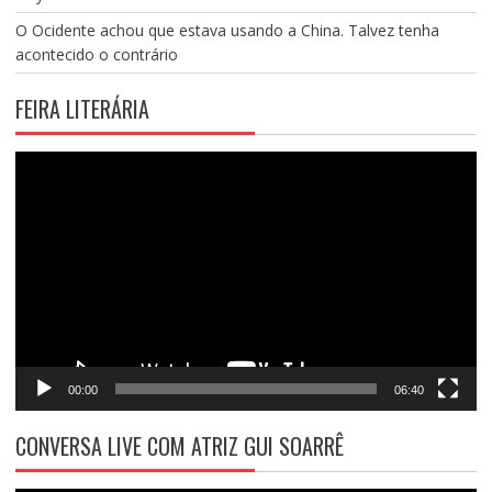
O Ocidente achou que estava usando a China. Talvez tenha
acontecido o contrário
FEIRA LITERÁRIA
Tocador
de
vídeo
00:00
06:40
CONVERSA LIVE COM ATRIZ GUI SOARRÊ