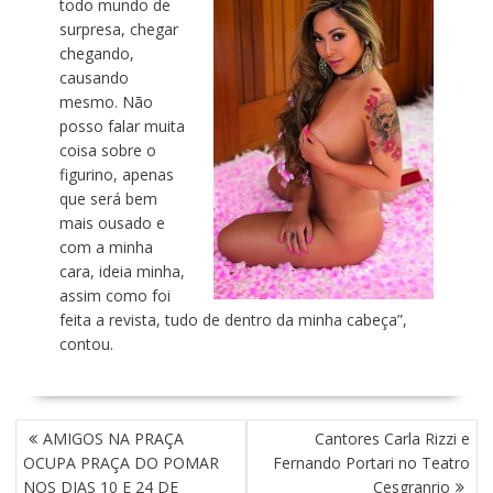
todo mundo de
surpresa, chegar
chegando,
causando
mesmo. Não
posso falar muita
coisa sobre o
figurino, apenas
que será bem
mais ousado e
com a minha
cara, ideia minha,
assim como foi
feita a revista, tudo de dentro da minha cabeça”,
contou.
N
AMIGOS NA PRAÇA
Cantores Carla Rizzi e
A
OCUPA PRAÇA DO POMAR
Fernando Portari no Teatro
V
NOS DIAS 10 E 24 DE
Cesgranrio