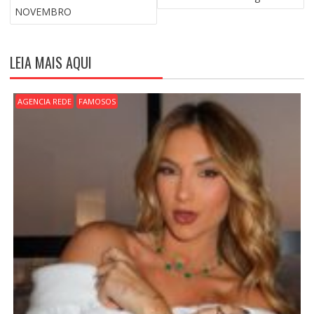
E
NOVEMBRO
G
A
Ç
LEIA MAIS AQUI
Ã
O
D
AGENCIA REDE
FAMOSOS
E
P
O
S
T