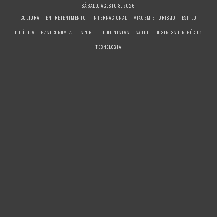
S
SÁBADO, AGOSTO 8, 2026
k
CULTURA
ENTRETENIMENTO
INTERNACIONAL
VIAGEM E TURISMO
ESTILO
i
POLÍTICA
GASTRONOMIA
ESPORTE
COLUNISTAS
SAÚDE
BUSINESS E NEGÓCIOS
p
t
TECNOLOGIA
o
c
o
n
t
e
n
t