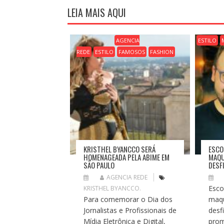
A
LEIA MAIS AQUI
Ç
Ã
O
AGENCIA
ESTILO
D
REDE
ESTILO
FAMOSOS
FASHION
E
P
O
S
T
KRISTHEL BYANCCO SERÁ
ESCO
HOMENAGEADA PELA ABIME EM
MAQU
SÃO PAULO
DESF
AGENCIA REDE
Esco
KRISTHEL BYANCCO.
Para comemorar o Dia dos
maqu
Jornalistas e Profissionais de
desf
Mídia Eletrônica e Digital,
prom