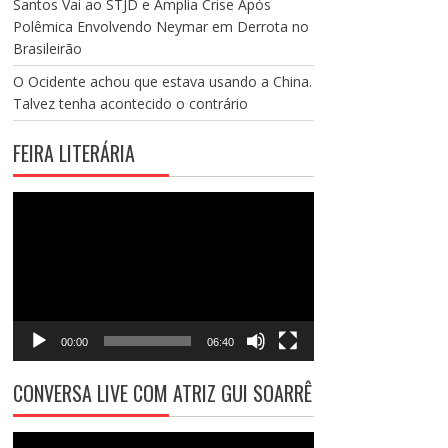
Santos Vai ao STJD e Amplia Crise Após
Polêmica Envolvendo Neymar em Derrota no
Brasileirão
O Ocidente achou que estava usando a China.
Talvez tenha acontecido o contrário
FEIRA LITERÁRIA
Tocador
de
vídeo
00:00
06:40
CONVERSA LIVE COM ATRIZ GUI SOARRÊ
Tocador