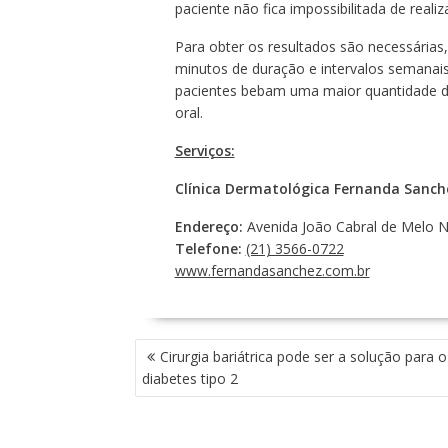
paciente não fica impossibilitada de reali
Para obter os resultados são necessária
minutos de duração e intervalos semanais
pacientes bebam uma maior quantidade de
oral.
Serviços:
Clínica Dermatológica Fernanda Sanch
Endereço:
Avenida João Cabral de Melo Ne
Telefone:
(21) 3566-0722
www.fernandasanchez.com.br
N
Cirurgia bariátrica pode ser a solução para o
A
diabetes tipo 2
V
E
G