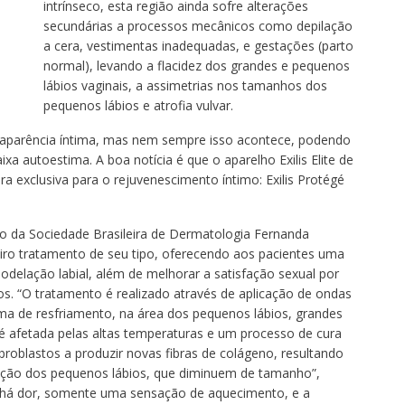
intrínseco, esta região ainda sofre alterações
secundárias a processos mecânicos como depilação
a cera, vestimentas inadequadas, e gestações (parto
normal), levando a flacidez dos grandes e pequenos
lábios vaginais, a assimetrias nos tamanhos dos
pequenos lábios e atrofia vulvar.
 aparência íntima, mas nem sempre isso acontece, podendo
a autoestima. A boa notícia é que o aparelho Exilis Elite de
a exclusiva para o rejuvenescimento íntimo: Exilis Protégé
 da Sociedade Brasileira de Dermatologia Fernanda
meiro tratamento de seu tipo, oferecendo aos pacientes uma
odelação labial, além de melhorar a satisfação sexual por
os. “O tratamento é realizado através de aplicação de ondas
ma de resfriamento, na área dos pequenos lábios, grandes
 é afetada pelas altas temperaturas e um processo de cura
fibroblastos a produzir novas fibras de colágeno, resultando
ração dos pequenos lábios, que diminuem de tamanho”,
ão há dor, somente uma sensação de aquecimento, e a