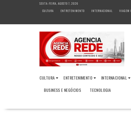
S
SEXTA-FEIRA, AGOSTO 7, 2026
k
CULTURA
ENTRETENIMENTO
INTERNACIONAL
VIAGEM 
i
p
t
o
c
o
n
t
e
n
CULTURA
ENTRETENIMENTO
INTERNACIONAL
t
BUSINESS E NEGÓCIOS
TECNOLOGIA