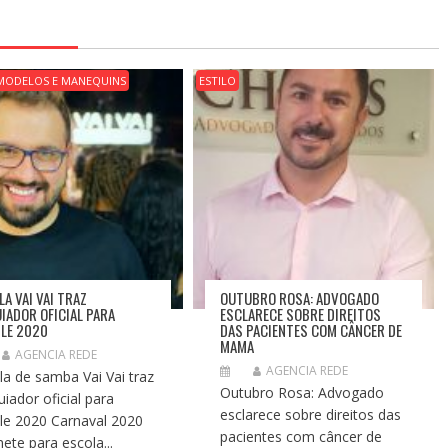
MODELOS E MANEQUINS
ESTILO
LA VAI VAI TRAZ
OUTUBRO ROSA: ADVOGADO
IADOR OFICIAL PARA
ESCLARECE SOBRE DIREITOS
ILE 2020
DAS PACIENTES COM CÂNCER DE
MAMA
AGENCIA REDE
AGENCIA REDE
la de samba Vai Vai traz
Outubro Rosa: Advogado
iador oficial para
esclarece sobre direitos das
ile 2020 Carnaval 2020
pacientes com câncer de
ete para escola...