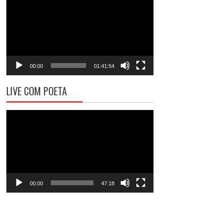
de
vídeo
00:00
01:41:54
LIVE COM POETA
Tocador
de
vídeo
00:00
47:18