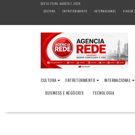
S
SEXTA-FEIRA, AGOSTO 7, 2026
k
CULTURA
ENTRETENIMENTO
INTERNACIONAL
VIAGEM 
i
p
t
o
c
o
n
t
e
n
CULTURA
ENTRETENIMENTO
INTERNACIONAL
t
BUSINESS E NEGÓCIOS
TECNOLOGIA