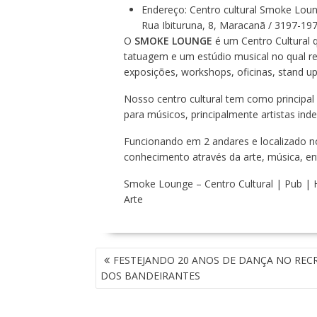
Endereço: Centro cultural Smoke Lou
Rua Ibituruna, 8, Maracanã / 3197-19
O
SMOKE LOUNGE
é um Centro Cultural 
tatuagem e um estúdio musical no qual rea
exposições, workshops, oficinas, stand up
Nosso centro cultural tem como principal
para músicos, principalmente artistas ind
Funcionando em 2 andares e localizado n
conhecimento através da arte, música, entr
Smoke Lounge – Centro Cultural | Pub |
Arte
N
FESTEJANDO 20 ANOS DE DANÇA NO REC
A
DOS BANDEIRANTES
V
E