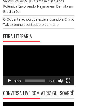
Santos Vai ao STJD e Amplia Crise Após
Polêmica Envolvendo Neymar em Derrota no
Brasileirão
O Ocidente achou que estava usando a China.
Talvez tenha acontecido o contrário
FEIRA LITERÁRIA
Tocador
de
vídeo
00:00
06:40
CONVERSA LIVE COM ATRIZ GUI SOARRÊ
Tocador