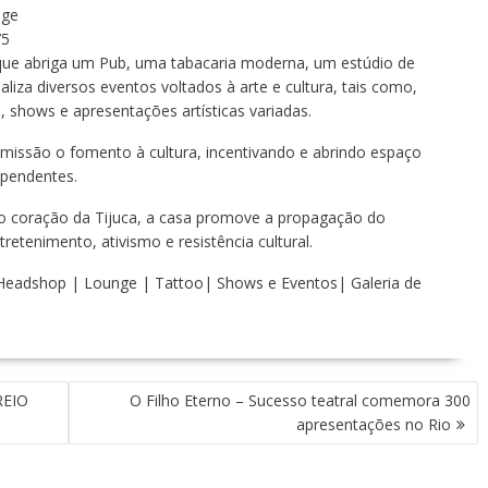
nge
75
que abriga um Pub, uma tabacaria moderna, um estúdio de
liza diversos eventos voltados à arte e cultura, tais como,
, shows e apresentações artísticas variadas.
 missão o fomento à cultura, incentivando e abrindo espaço
ependentes.
o coração da Tijuca, a casa promove a propagação do
etenimento, ativismo e resistência cultural.
 Headshop | Lounge | Tattoo| Shows e Eventos| Galeria de
REIO
O Filho Eterno – Sucesso teatral comemora 300
apresentações no Rio