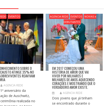
REDE
EVENTOS
AGENCIA REDE
EVENTOS
NOIVAS e
DEBUTANTES
ONHECIMENTO SOBRE O
EM 2017 COMEÇOU UMA
CAUSTO ATINGE 35% NO
HISTÓRIA DE AMOR QUE VAI
 SOBREVIVENTES REAVIVAM
VIVER POR MILHARES E
RIA
MILHARES DE ANOS AQUECENDO
CORAÇÕES E MOSTRANDO QUE O
AGENCIA REDE
VERDADEIRO AMOR EXISTE.
1º aniversário da
AGENCIA REDE
rtação de Auschwitz,
Dois jovens que já tinham
cerimônia realizada no
se encontrado durante o