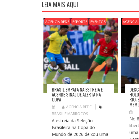
G
LEIA MAIS AQUI
A
Ç
Ã
AGENCIA REDE
ESPORTE
EVENTOS
AGENCIA 
O
D
E
P
O
S
T
BRASIL EMPATA NA ESTREIA E
DESC
ACENDE SINAL DE ALERTA NA
HOLO
COPA
RIO;
MEMÓ
AGENCIA REDE
BRASIL E MARROCOS
No 8
A estreia da Seleção
libe
Brasileira na Copa do
uma 
Mundo de 2026 deixou uma