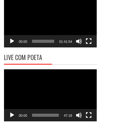
de
vídeo
00:00
01:41:54
LIVE COM POETA
Tocador
de
vídeo
00:00
47:18