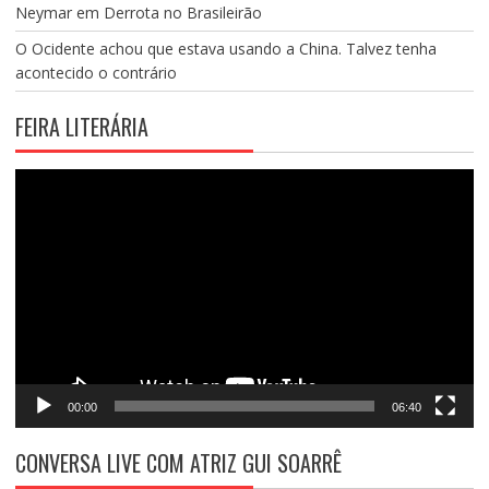
Neymar em Derrota no Brasileirão
O Ocidente achou que estava usando a China. Talvez tenha
acontecido o contrário
FEIRA LITERÁRIA
Tocador
de
vídeo
00:00
06:40
CONVERSA LIVE COM ATRIZ GUI SOARRÊ