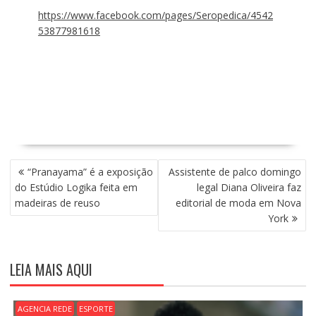
https://www.facebook.com/pages/Seropedica/4542
53877981618
N
“Pranayama” é a exposição
Assistente de palco domingo
A
do Estúdio Logika feita em
legal Diana Oliveira faz
V
madeiras de reuso
editorial de moda em Nova
E
York
G
A
Ç
LEIA MAIS AQUI
Ã
O
D
AGENCIA REDE
ESPORTE