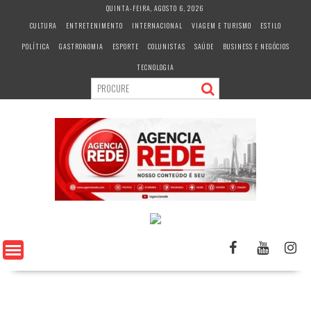
S
QUINTA-FEIRA, AGOSTO 6, 2026
k
CULTURA
ENTRETENIMENTO
INTERNACIONAL
VIAGEM E TURISMO
ESTILO
i
POLÍTICA
GASTRONOMIA
ESPORTE
COLUNISTAS
SAÚDE
BUSINESS E NEGÓCIOS
p
t
TECNOLOGIA
o
c
o
n
t
e
n
t