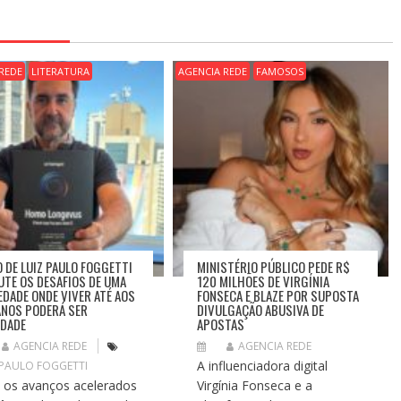
REDE
LITERATURA
AGENCIA REDE
FAMOSOS
O DE LUIZ PAULO FOGGETTI
MINISTÉRIO PÚBLICO PEDE R$
UTE OS DESAFIOS DE UMA
120 MILHÕES DE VIRGÍNIA
EDADE ONDE VIVER ATÉ AOS
FONSECA E BLAZE POR SUPOSTA
ANOS PODERÁ SER
DIVULGAÇÃO ABUSIVA DE
IDADE
APOSTAS
AGENCIA REDE
AGENCIA REDE
A influenciadora digital
 PAULO FOGGETTI
os avanços acelerados
Virgínia Fonseca e a