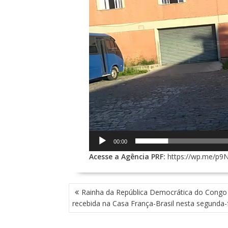
00:00
Acesse a Agência PRF:
https://wp.me/p9
N
Rainha da República Democrática do Congo
A
recebida na Casa França-Brasil nesta segunda-f
V
E