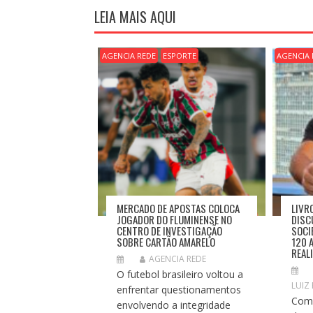
G
LEIA MAIS AQUI
A
Ç
Ã
AGENCIA REDE
ESPORTE
AGENCIA 
O
D
E
P
O
S
T
MERCADO DE APOSTAS COLOCA
LIVR
JOGADOR DO FLUMINENSE NO
DISC
CENTRO DE INVESTIGAÇÃO
SOCI
SOBRE CARTÃO AMARELO
120 
REAL
AGENCIA REDE
O futebol brasileiro voltou a
LUIZ
enfrentar questionamentos
Com 
envolvendo a integridade