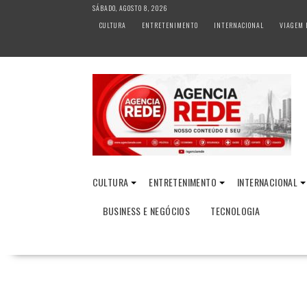
S
SÁBADO, AGOSTO 8, 2026
k
CULTURA
ENTRETENIMENTO
INTERNACIONAL
VIAGEM 
i
p
t
o
c
o
n
t
e
n
CULTURA
ENTRETENIMENTO
INTERNACIONAL
t
BUSINESS E NEGÓCIOS
TECNOLOGIA