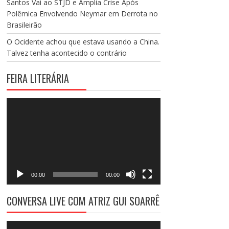
Santos Vai ao STJD e Amplia Crise Após
Polêmica Envolvendo Neymar em Derrota no
Brasileirão
O Ocidente achou que estava usando a China.
Talvez tenha acontecido o contrário
FEIRA LITERÁRIA
Tocador
de
vídeo
00:00
00:00
CONVERSA LIVE COM ATRIZ GUI SOARRÊ
Tocador