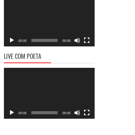
de
vídeo
00:00
00:00
LIVE COM POETA
Tocador
de
vídeo
00:00
00:00