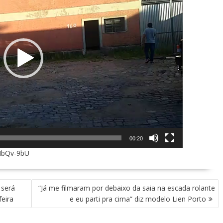
00:20
NbQv-9bU
 será
“Já me filmaram por debaixo da saia na escada rolante
eira
e eu parti pra cima” diz modelo Lien Porto