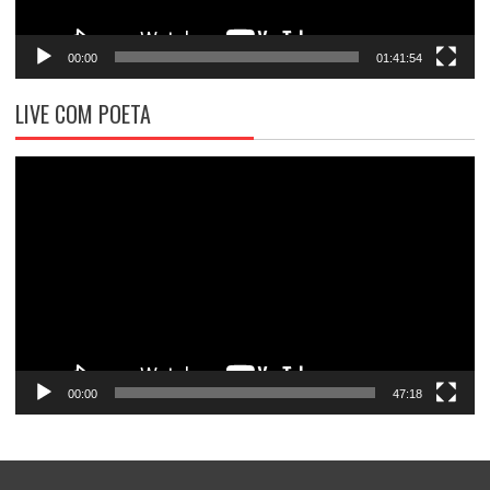
00:00
01:41:54
LIVE COM POETA
Tocador
de
vídeo
00:00
47:18