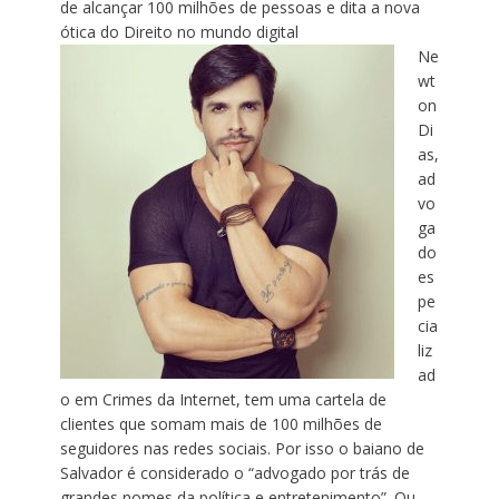
de alcançar 100 milhões de pessoas e dita a nova
ótica do Direito no mundo digital
Ne
wt
on
Di
as,
ad
vo
ga
do
es
pe
cia
liz
ad
o em Crimes da Internet, tem uma cartela de
clientes que somam mais de 100 milhões de
seguidores nas redes sociais. Por isso o baiano de
Salvador é considerado o “advogado por trás de
grandes nomes da política e entretenimento”. Ou