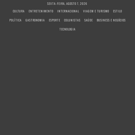
S
SEXTA-FEIRA, AGOSTO 7, 2026
k
CULTURA
ENTRETENIMENTO
INTERNACIONAL
VIAGEM E TURISMO
ESTILO
i
POLÍTICA
GASTRONOMIA
ESPORTE
COLUNISTAS
SAÚDE
BUSINESS E NEGÓCIOS
p
t
TECNOLOGIA
o
c
o
n
t
e
n
t