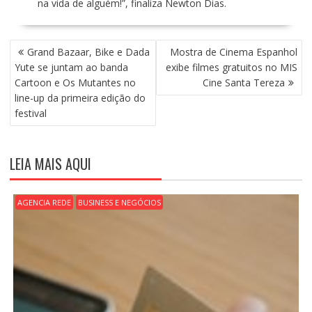
na vida de alguém!”, finaliza Newton Dias.
N
Grand Bazaar, Bike e Dada
Mostra de Cinema Espanhol
A
Yute se juntam ao banda
exibe filmes gratuitos no MIS
V
Cartoon e Os Mutantes no
Cine Santa Tereza
E
line-up da primeira edição do
G
festival
A
Ç
Ã
LEIA MAIS AQUI
O
D
E
AGENCIA REDE
BUSINESS E NEGÓCIOS
P
O
S
T