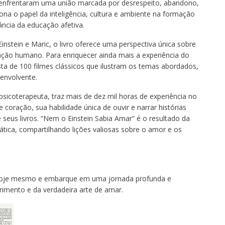
a, enfrentaram uma união marcada por desrespeito, abandono,
tiona o papel da inteligência, cultura e ambiente na formação
ância da educação afetiva.
Einstein e Maric, o livro oferece uma perspectiva única sobre
ção humano. Para enriquecer ainda mais a experiência do
ista de 100 filmes clássicos que ilustram os temas abordados,
envolvente.
psicoterapeuta, traz mais de dez mil horas de experiência no
 coração, sua habilidade única de ouvir e narrar histórias
seus livros. “Nem o Einstein Sabia Amar” é o resultado da
ática, compartilhando lições valiosas sobre o amor e os
 hoje mesmo e embarque em uma jornada profunda e
mento e da verdadeira arte de amar.