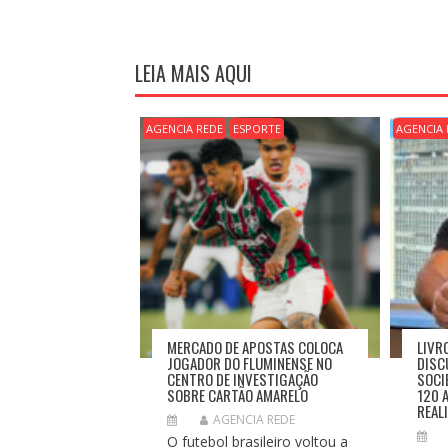
E
G
A
LEIA MAIS AQUI
Ç
Ã
O
AGENCIA REDE
ESPORTE
AGENCIA 
D
E
P
O
S
T
MERCADO DE APOSTAS COLOCA
LIVR
JOGADOR DO FLUMINENSE NO
DISC
CENTRO DE INVESTIGAÇÃO
SOCI
SOBRE CARTÃO AMARELO
120 
REAL
AGENCIA REDE
O futebol brasileiro voltou a