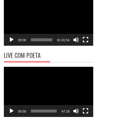
de
vídeo
00:00
01:41:54
LIVE COM POETA
Tocador
de
vídeo
00:00
47:18