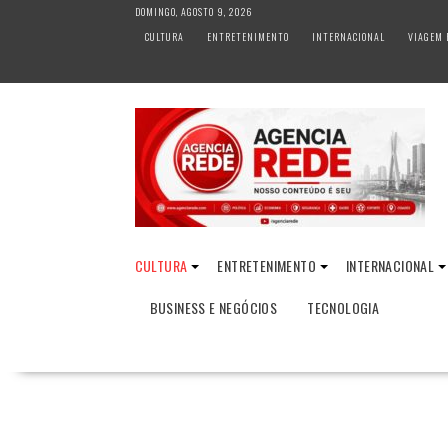
S
DOMINGO, AGOSTO 9, 2026
k
CULTURA
ENTRETENIMENTO
INTERNACIONAL
VIAGEM 
i
p
t
o
c
o
n
t
e
n
CULTURA
ENTRETENIMENTO
INTERNACIONAL
t
BUSINESS E NEGÓCIOS
TECNOLOGIA