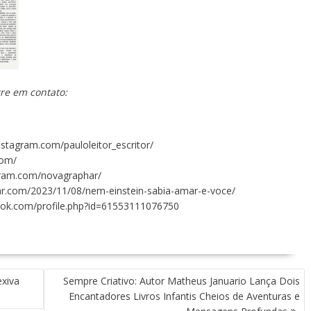
tre em contato:
nstagram.com/pauloleitor_escritor/
com/
gram.com/novagraphar/
ar.com/2023/11/08/nem-einstein-sabia-amar-e-voce/
ook.com/profile.php?id=61553111076750
exiva
Sempre Criativo: Autor Matheus Januario Lança Dois
Encantadores Livros Infantis Cheios de Aventuras e