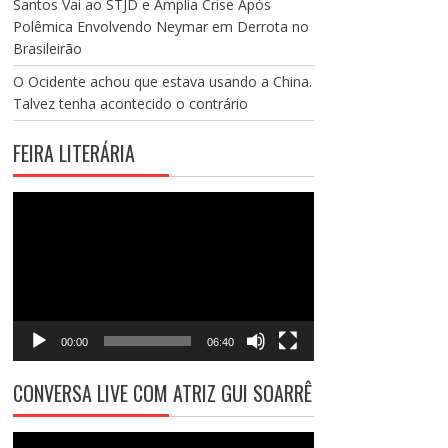
Santos Vai ao STJD e Amplia Crise Após
Polêmica Envolvendo Neymar em Derrota no
Brasileirão
O Ocidente achou que estava usando a China.
Talvez tenha acontecido o contrário
FEIRA LITERÁRIA
Tocador
de
vídeo
00:00
06:40
CONVERSA LIVE COM ATRIZ GUI SOARRÊ
Tocador