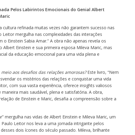
ada Pelos Labirintos Emocionais do Genial Albert
Maric
 a cultura refinada muitas vezes não garantem sucesso nas
o Leitor mergulha nas complexidades das interações
 o Einstein Sabia Amar.” A obra não apenas revela os
 Albert Einstein e sua primeira esposa Mileva Maric, mas
ucial da educação emocional para uma vida plena e
 meio aos desafios das relações amorosas?
Este livro, “Nem
esvendar os mistérios das relações e conquistar uma vida
itor, com sua vasta experiência, oferece insights valiosos
maneira mais saudável, plena e satisfatória. A obra,
elação de Einstein e Maric, desafia a compreensão sobre a
” mergulha nas vidas de Albert Einstein e Mileva Maric, um
s. Paulo Leitor nos leva a uma jornada intrigante pelos
esses dois ícones do século passado. Mileva, brilhante