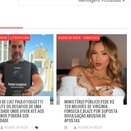
Mensagens Profundas
REDE
LITERATURA
AGENCIA REDE
FAMOSOS
O DE LUIZ PAULO FOGGETTI
MINISTÉRIO PÚBLICO PEDE R$
UTE OS DESAFIOS DE UMA
120 MILHÕES DE VIRGÍNIA
EDADE ONDE VIVER ATÉ AOS
FONSECA E BLAZE POR SUPOSTA
ANOS PODERÁ SER
DIVULGAÇÃO ABUSIVA DE
IDADE
APOSTAS
AGENCIA REDE
AGENCIA REDE