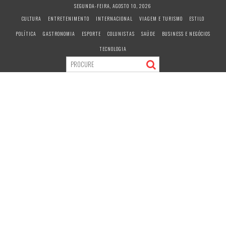
S
SEGUNDA-FEIRA, AGOSTO 10, 2026
k
CULTURA
ENTRETENIMENTO
INTERNACIONAL
VIAGEM E TURISMO
ESTILO
i
POLÍTICA
GASTRONOMIA
ESPORTE
COLUNISTAS
SAÚDE
BUSINESS E NEGÓCIOS
p
t
TECNOLOGIA
o
c
o
n
t
e
n
t