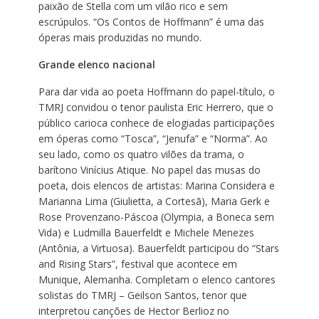
paixão de Stella com um vilão rico e sem
escrúpulos. “Os Contos de Hoffmann” é uma das
óperas mais produzidas no mundo.
Grande elenco nacional
Para dar vida ao poeta Hoffmann do papel-título, o
TMRJ convidou o tenor paulista Eric Herrero, que o
público carioca conhece de elogiadas participações
em óperas como “Tosca”, “Jenufa” e “Norma”. Ao
seu lado, como os quatro vilões da trama, o
barítono Vinícius Atique. No papel das musas do
poeta, dois elencos de artistas: Marina Considera e
Marianna Lima (Giulietta, a Cortesã), Maria Gerk e
Rose Provenzano-Páscoa (Olympia, a Boneca sem
Vida) e Ludmilla Bauerfeldt e Michele Menezes
(Antônia, a Virtuosa). Bauerfeldt participou do “Stars
and Rising Stars”, festival que acontece em
Munique, Alemanha. Completam o elenco cantores
solistas do TMRJ – Geilson Santos, tenor que
interpretou canções de Hector Berlioz no