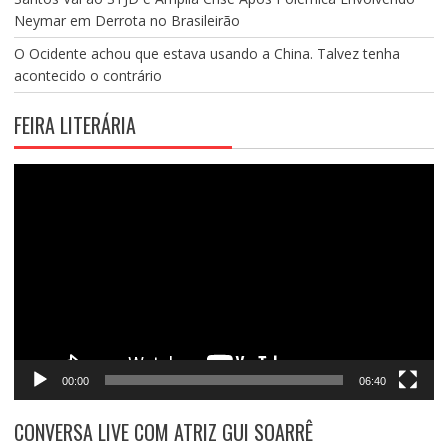
Neymar em Derrota no Brasileirão
O Ocidente achou que estava usando a China. Talvez tenha
acontecido o contrário
FEIRA LITERÁRIA
Tocador
de
vídeo
00:00
06:40
CONVERSA LIVE COM ATRIZ GUI SOARRÊ