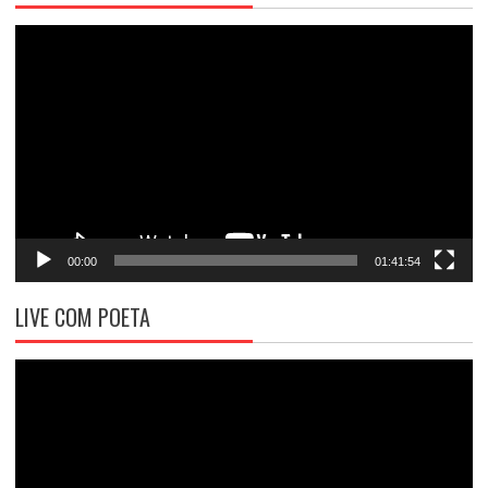
Tocador
de
vídeo
00:00
01:41:54
LIVE COM POETA
Tocador
de
vídeo