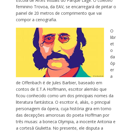
Escola de Artes Visuais do Parque Lage. O coletivo
feminino Trovoa, da EAV, se encarregará de pintar o
painel de 20 metros de comprimento que vai
compor a cenografia.
O
libr
et
o
da
óp
er
a
de Offenbach é de Jules Barbier, baseado em
contos de E.T.A Hoffmann, escritor alemão que
ficou conhecido como um dos principais nomes da
literatura fantástica. O escritor é, aliás, o principal
personagem da ópera, cuja história gira em torno
das decepções amorosas do poeta Hoffman por
três musas: a boneca Olympia, a inocente Antonia e
a cortesã Giulietta. No presente, ele disputa a