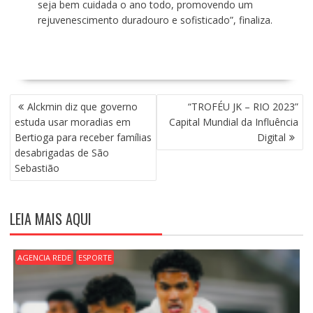
seja bem cuidada o ano todo, promovendo um
rejuvenescimento duradouro e sofisticado”, finaliza.
N
Alckmin diz que governo
“TROFÉU JK – RIO 2023”
A
estuda usar moradias em
Capital Mundial da Influência
V
Bertioga para receber famílias
Digital
E
desabrigadas de São
G
Sebastião
A
Ç
Ã
LEIA MAIS AQUI
O
D
E
AGENCIA REDE
ESPORTE
P
O
S