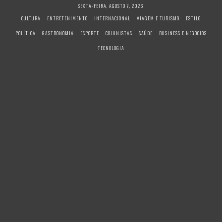
S
SEXTA-FEIRA, AGOSTO 7, 2026
k
CULTURA
ENTRETENIMENTO
INTERNACIONAL
VIAGEM E TURISMO
ESTILO
i
POLÍTICA
GASTRONOMIA
ESPORTE
COLUNISTAS
SAÚDE
BUSINESS E NEGÓCIOS
p
t
TECNOLOGIA
o
c
o
n
t
e
n
t