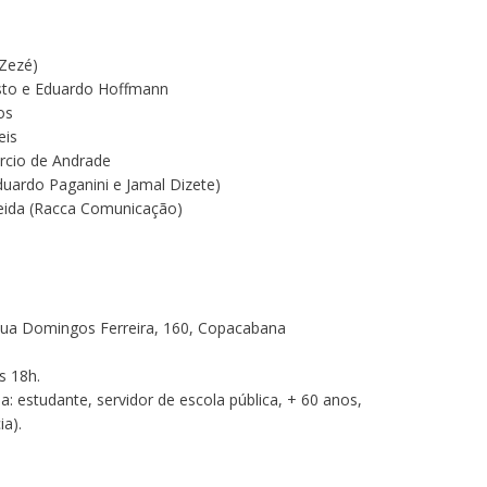
 Zezé)
sto e Eduardo Hoffmann
os
eis
cio de Andrade
duardo Paganini e Jamal Dizete)
ida (Racca Comunicação)
ua Domingos Ferreira, 160, Copacabana
s 18h.
ia: estudante, servidor de escola pública, + 60 anos,
a).