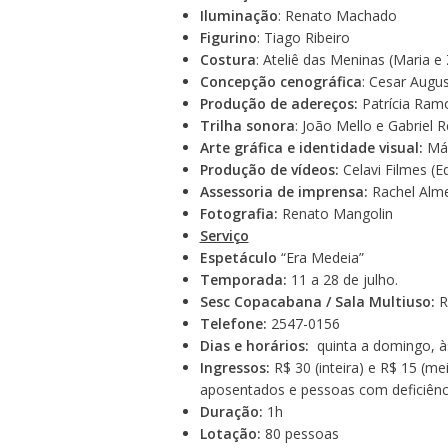
Iluminação
: Renato Machado
Figurino
: Tiago Ribeiro
Costura
: Ateliê das Meninas (Maria e
Concepção cenográfica
: Cesar Augu
Produção de adereços:
Patrícia Ram
Trilha sonora
: João Mello e Gabriel R
Arte gráfica e identidade visual:
Már
Produção de vídeos:
Celavi Filmes (E
Assessoria de imprensa:
Rachel Alme
Fotografia:
Renato Mangolin
Serviço
Espetáculo
“Era Medeia”
Temporada:
11 a 28 de julho.
Sesc Copacabana / Sala Multiuso:
R
Telefone:
2547-0156
Dias e horários:
quinta a domingo, à
Ingressos:
R$ 30 (inteira) e R$ 15 (me
aposentados e pessoas com deficiênci
Duração:
1h
Lotação:
80 pessoas