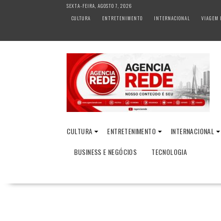
S
SEXTA-FEIRA, AGOSTO 7, 2026
k
CULTURA
ENTRETENIMENTO
INTERNACIONAL
VIAGEM 
i
p
t
o
c
o
n
t
e
n
CULTURA
ENTRETENIMENTO
INTERNACIONAL
t
BUSINESS E NEGÓCIOS
TECNOLOGIA