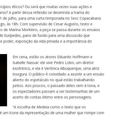
cípios éticos? Ou será que muitas vezes suas ações e
so? A partir dessa reflexão se desenrola a trama do
a 11 de julho, para uma curta temporada no Sesc Copacabana
ngo, às 18h. Com supervisão de Cesar Augusto, texto e
 de Marina Monteiro, a peça se passa durante os ensaios
de Eurípedes, pano de fundo para uma discussão que
poder, exposição da vida privada e a importância do
Em cena, estão os atores Eduardo Hoffmann e
Isabelle Nassar: ele vive Pedro Lobo, um diretor
excêntrico, e ela é Verônica Albuquerque, uma atriz
insegura. O público é convidado a assistir a um ensaio
aberto do espetáculo no qual estão trabalhando
juntos. Aos poucos, o passado deles vem à tona, e
os espectadores passam a ser testemunhas de um
acerto de contas íntimo entre os personagens.
“A escolha de Medeia como o texto que os
 é um ícone da representação de uma mulher que rompe com