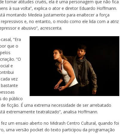
 de tomar atitudes cruéis, ela é uma personagem que não fica
ns à sua volta”, explica o ator e diretor Eduardo Hoffmann.
 está montando Medeia justamente para enaltecer a força
epressivos e, no entanto, o modo como ele lida com a atriz
epressor e abusivo”, acrescenta.
casal, “Era
por que o
 pelos
criação. “O
ocial e
ntribui
a cada vez
 bastante
pessoas
s do público
 de ficção. É uma extrema necessidade de ser arrebatado
está extremamente teatralizado”, analisa Hoffmann.
fez um ensaio aberto no Midrash Centro Cultural, quando foi
o, uma versão pocket do texto participou da programação