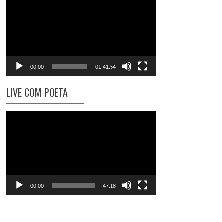
de
vídeo
00:00
01:41:54
LIVE COM POETA
Tocador
de
vídeo
00:00
47:18