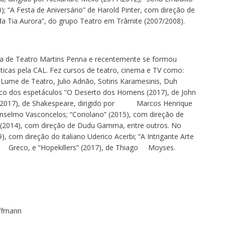
; “A Festa de Aniversário” de Harold Pinter, com direção de
da Tia Aurora”, do grupo Teatro em Trâmite (2007/2008).
ola de Teatro Martins Penna e recentemente se formou
cas pela CAL. Fez cursos de teatro, cinema e TV como:
ume de Teatro, Julio Adrião, Sotiris Karamesinis, Duh
nco dos espetáculos “O Deserto dos Homens (2017), de John
6/2017), de Shakespeare, dirigido por Marcos Henrique
nselmo Vasconcelos; “Coriolano” (2015), com direção de
 (2014), com direção de Dudu Gamma, entre outros. No
, com direção do italiano Uderico Acerbi; “A Intrigante Arte
o, e “Hopekillers” (2017), de Thiago Moyses.
offmann