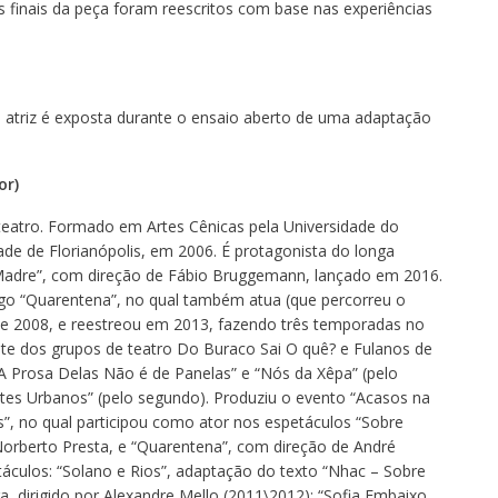
 finais da peça foram reescritos com base nas experiências
a atriz é exposta durante o ensaio aberto de uma adaptação
or)
teatro. Formado em Artes Cênicas pela Universidade do
ade de Florianópolis, em 2006. É protagonista do longa
adre”, com direção de Fábio Bruggemann, lançado em 2016.
go “Quarentena”, no qual também atua (que percorreu o
 de 2008, e reestreou em 2013, fazendo três temporadas no
ante dos grupos de teatro Do Buraco Sai O quê? e Fulanos de
A Prosa Delas Não é de Panelas” e “Nós da Xêpa” (pelo
tes Urbanos” (pelo segundo). Produziu o evento “Acasos na
s”, no qual participou como ator nos espetáculos “Sobre
orberto Presta, e “Quarentena”, com direção de André
táculos: “Solano e Rios”, adaptação do texto “Nhac – Sobre
ra, dirigido por Alexandre Mello (2011\2012); “Sofia Embaixo