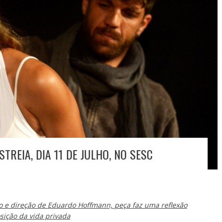
STREIA, DIA 11 DE JULHO, NO SESC
o e direção de
Eduardo Hoffmann,
peça faz uma reflexão
ição da vida privada