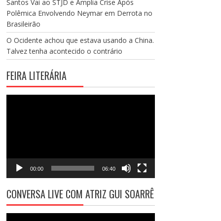
Santos Vai ao STJD e Amplia Crise Após
Polêmica Envolvendo Neymar em Derrota no
Brasileirão
O Ocidente achou que estava usando a China.
Talvez tenha acontecido o contrário
FEIRA LITERÁRIA
Tocador
de
vídeo
00:00
06:40
CONVERSA LIVE COM ATRIZ GUI SOARRÊ
Tocador