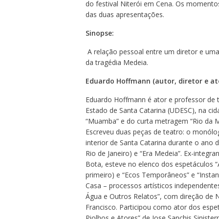
do festival Niterói em Cena. Os momentos
das duas apresentações.
Sinopse:
A relação pessoal entre um diretor e um
da tragédia Medeia.
Eduardo Hoffmann (autor, diretor e at
Eduardo Hoffmann é ator e professor de 
Estado de Santa Catarina (UDESC), na cid
“Muamba” e do curta metragem “Rio da M
Escreveu duas peças de teatro: o monólo
interior de Santa Catarina durante o ano
Rio de Janeiro) e “Era Medeia”. Ex-integr
Bota, esteve no elenco dos espetáculos “
primeiro) e “Ecos Temporâneos” e “Instan
Casa – processos artísticos independente
Água e Outros Relatos”, com direção de N
Francisco. Participou como ator dos espe
Piolhos e Atores” de Jose Sanchis Sinister