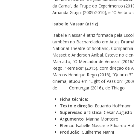
da Cama”, da Trupe do Experimento (2010)
Amanda Giugni (2009\2010); e “O Velório 
Isabelle Nassar (atriz)
Isabelle Nassar é atriz formada pela Esc
também no Bacharelado em Artes Dramáti
National Theatre of Scotland, Companhia L
Masset e Anderson Aníbal. Esteve no ele
Marcatto, “O Mercador de Veneza” (201
Rego, “Remake” (2015), com direção de A
Marcos Henrique Rego (2016); “Quarto 3”
cinema, atuou em “Light of Passion” (2009)
de Comungar (2016), de Thiago Grec
Ficha técnica:
Texto e direção
: Eduardo Hoffmann
Supervisão artística
: Cesar Augusto
Argumento
: Marina Monteiro
Elenco:
Isabelle Nassar e Eduardo H
Produção
: Guilherme Nanni