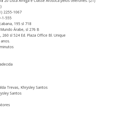
20 Lista Amiga e Classe Artística pelos telefones: (21)
)
1) 2255-1067
9-1-555
abana, 195 sl 718
Mundo Árabe, sl 276 B
0 sl 524 Ed. Plaza Office Bl. Unique
os.
nutos
decida
 Trevas, Khrysley Santos
sley Santos
Atores