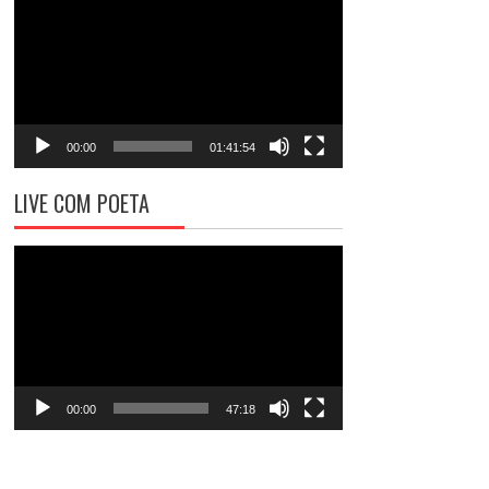
de
vídeo
00:00
01:41:54
LIVE COM POETA
Tocador
de
vídeo
00:00
47:18