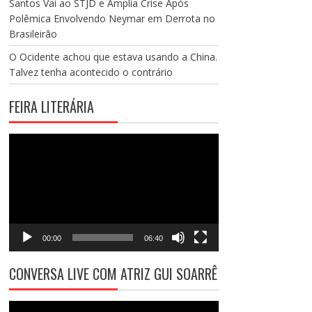
Santos Vai ao STJD e Amplia Crise Após
Polêmica Envolvendo Neymar em Derrota no
Brasileirão
O Ocidente achou que estava usando a China.
Talvez tenha acontecido o contrário
FEIRA LITERÁRIA
Tocador
de
vídeo
00:00
06:40
CONVERSA LIVE COM ATRIZ GUI SOARRÊ
Tocador