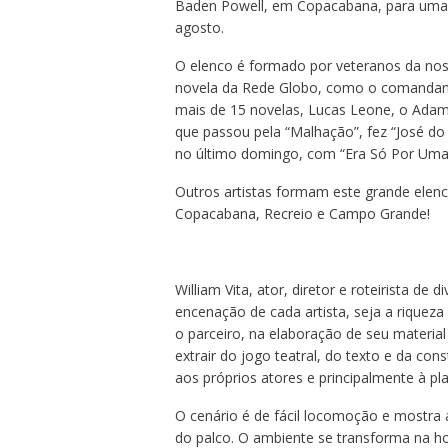
Baden Powell, em Copacabana, para uma 
agosto.
O elenco é formado por veteranos da noss
novela da Rede Globo, como o comandante
mais de 15 novelas, Lucas Leone, o Adam
que passou pela “Malhação”, fez “José do 
no último domingo, com “Era Só Por Uma 
Outros artistas formam este grande elen
Copacabana, Recreio e Campo Grande!
William Vita, ator, diretor e roteirista de
encenação de cada artista, seja a riqueza
o parceiro, na elaboração de seu material
extrair do jogo teatral, do texto e da c
aos próprios atores e principalmente à pla
O cenário é de fácil locomoção e mostra a
do palco. O ambiente se transforma na ho