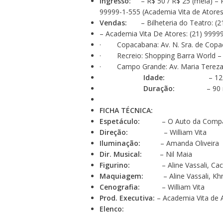
Ingresso:
– R$ 50 / R$ 25 (meia) – R$ 
99999-1-555 (Academia Vita de Atores
Vendas:
– Bilheteria do Teatro: (2
– Academia Vita De Atores: (21) 9999
· Copacabana: Av. N. Sra. de Copac
· Recreio: Shopping Barra World – 
· Campo Grande: Av. Maria Tereza, 26
Idade:
– 12 an
Duração:
– 90 mi
FICHA TÉCNICA:
Espetáculo:
– O Auto da Compa
Direção:
– William Vita
Iluminação:
– Amanda Oliveira
Dir. Musical:
– Nil Maia
Figurino:
– Aline Vassali, Cacilda
Maquiagem:
– Aline Vassali, Khry
Cenografia:
– William Vita
Prod. Executiva:
– Academia Vita de 
Elenco: