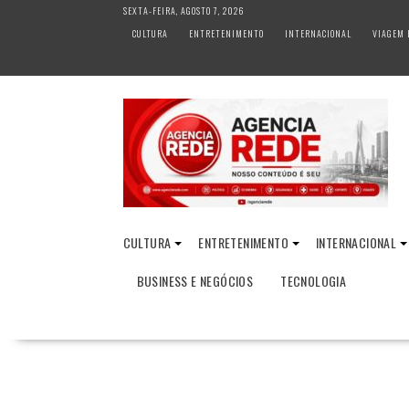
S
SEXTA-FEIRA, AGOSTO 7, 2026
k
CULTURA
ENTRETENIMENTO
INTERNACIONAL
VIAGEM 
i
p
t
o
c
o
n
t
e
n
CULTURA
ENTRETENIMENTO
INTERNACIONAL
t
BUSINESS E NEGÓCIOS
TECNOLOGIA