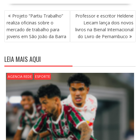
N
Projeto “Partiu Trabalho”
Professor e escritor Heldene
A
realiza oficinas sobre o
Leicam lança dois novos
V
mercado de trabalho para
livros na Bienal Internacional
E
jovens em São João da Barra
do Livro de Pernambuco
G
A
Ç
LEIA MAIS AQUI
Ã
O
D
AGENCIA REDE
ESPORTE
E
P
O
S
T