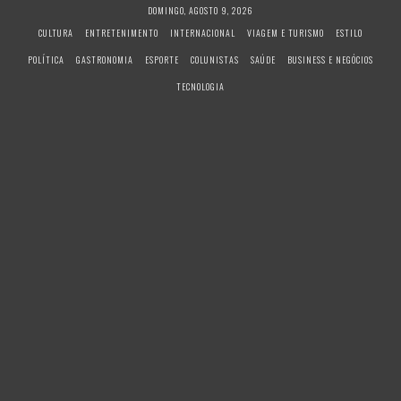
S
DOMINGO, AGOSTO 9, 2026
k
CULTURA
ENTRETENIMENTO
INTERNACIONAL
VIAGEM E TURISMO
ESTILO
i
POLÍTICA
GASTRONOMIA
ESPORTE
COLUNISTAS
SAÚDE
BUSINESS E NEGÓCIOS
p
t
TECNOLOGIA
o
c
o
n
t
e
n
t