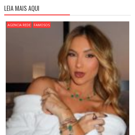
Ç
LEIA MAIS AQUI
Ã
O
D
AGENCIA REDE
FAMOSOS
E
P
O
S
T