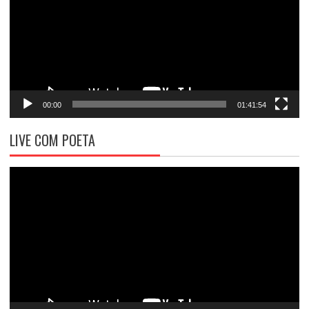
00:00
01:41:54
LIVE COM POETA
Tocador
de
vídeo