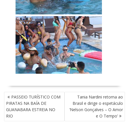
N
PASSEIO TURÍSTICO COM
Tania Nardini retorna ao
A
PIRATAS NA BAÍA DE
Brasil e dirige o espetáculo
V
GUANABARA ESTREIA NO
‘Nelson Gonçalves – O Amor
E
RIO
e O Tempo’
G
A