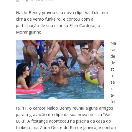
Naldo Benny gravou seu novo clipe Vai Lulu, em
clima de verão funkeiro, e contou com a
participação de sua esposa Ellen Cardoso, a
Moranguinho
Na
tar
de
de
st
a
se
xt
a-
fei
ra, 11, o cantor Naldo Benny reuniu alguns amigos
para a gravação do clipe da sua nova música “Vai
Lulu”. A festança aconteceu na piscina da casa do
funkeiro, na Zona Oeste do Rio de Janeiro, e contou