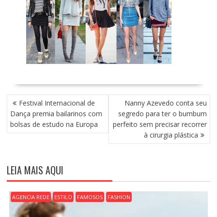
N
Festival Internacional de
Nanny Azevedo conta seu
A
Dança premia bailarinos com
segredo para ter o bumbum
V
bolsas de estudo na Europa
perfeito sem precisar recorrer
E
à cirurgia plástica
G
A
Ç
LEIA MAIS AQUI
Ã
O
D
AGENCIA REDE
ESTILO
FAMOSOS
FASHION
E