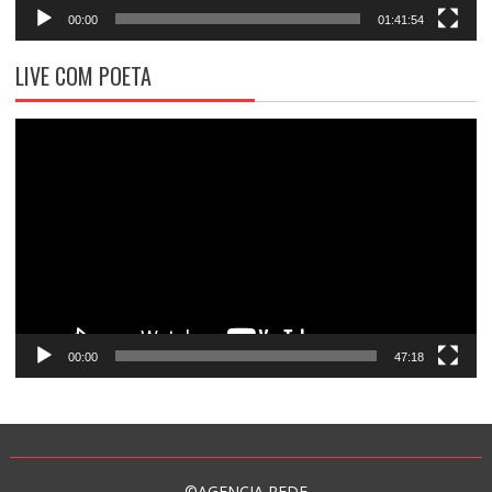
00:00
01:41:54
LIVE COM POETA
Tocador
de
vídeo
00:00
47:18
©AGENCIA REDE