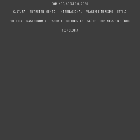
S
DOMINGO, AGOSTO 9, 2026
k
CULTURA
ENTRETENIMENTO
INTERNACIONAL
VIAGEM E TURISMO
ESTILO
i
POLÍTICA
GASTRONOMIA
ESPORTE
COLUNISTAS
SAÚDE
BUSINESS E NEGÓCIOS
p
t
TECNOLOGIA
o
c
o
n
t
e
n
t