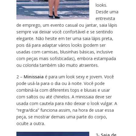
looks.
Desde uma
entrevista
de emprego, um evento casual ou jantar, saia lápis
sempre vai deixar você confortável e se sentindo
elegante. Não hesite em ter uma saia lápis preta,
pois dá para adaptar vários looks (podem ser
usadas com camisas, blusinhas básicas, inclusive
com peças mais sofisticadas), embora estampada
ou colorida também são muito atraentes.
2 –
Minissaia
é para um look sexy e jovem. Você
pode usá-la para o dia ou à noite. Você pode
combiná-la com diferentes tops e blusas e usar
com saltos ou até chinelos. A minissaia deve ser
usada com cautela para não deixar o look vulgar. A
“regra/dica” funciona assim, na hora de usar essa
peça, se mostrar demais uma parte do corpo,
oculte a outra.
3-
Saia de