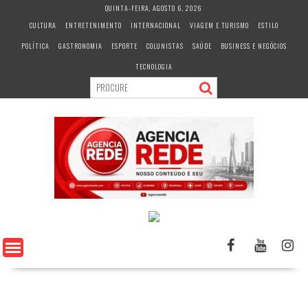
S
QUINTA-FEIRA, AGOSTO 6, 2026
k
CULTURA
ENTRETENIMENTO
INTERNACIONAL
VIAGEM E TURISMO
ESTILO
i
POLÍTICA
GASTRONOMIA
ESPORTE
COLUNISTAS
SAÚDE
BUSINESS E NEGÓCIOS
p
t
TECNOLOGIA
o
c
o
n
t
e
n
t