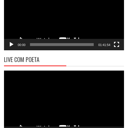
00:00
01:41:54
LIVE COM POETA
Tocador
de
vídeo