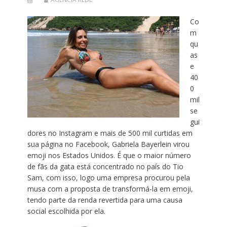
Co
m
qu
as
e
40
0
mil
se
gui
dores no Instagram e mais de 500 mil curtidas em
sua página no Facebook, Gabriela Bayerlein virou
emoji nos Estados Unidos. É que o maior número
de fãs da gata está concentrado no país do Tio
Sam, com isso, logo uma empresa procurou pela
musa com a proposta de transformá-la em emoji,
tendo parte da renda revertida para uma causa
social escolhida por ela.