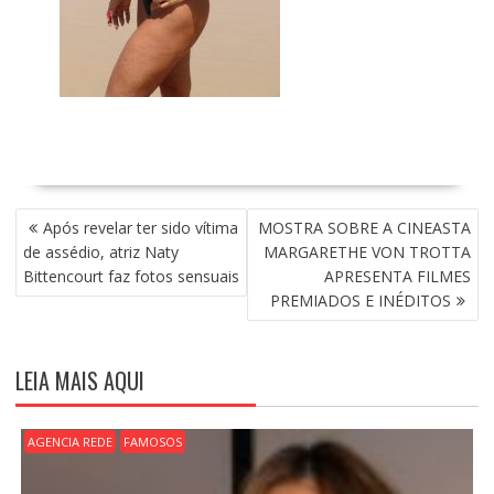
N
Após revelar ter sido vítima
MOSTRA SOBRE A CINEASTA
A
de assédio, atriz Naty
MARGARETHE VON TROTTA
V
Bittencourt faz fotos sensuais
APRESENTA FILMES
E
PREMIADOS E INÉDITOS
G
A
Ç
LEIA MAIS AQUI
Ã
O
D
AGENCIA REDE
FAMOSOS
E
P