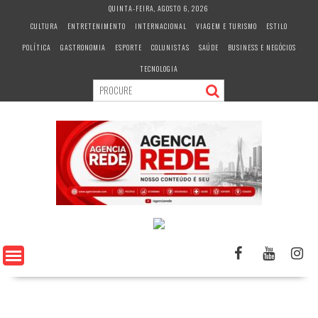
S
QUINTA-FEIRA, AGOSTO 6, 2026
k
CULTURA
ENTRETENIMENTO
INTERNACIONAL
VIAGEM E TURISMO
ESTILO
i
POLÍTICA
GASTRONOMIA
ESPORTE
COLUNISTAS
SAÚDE
BUSINESS E NEGÓCIOS
p
t
TECNOLOGIA
o
c
o
n
t
e
n
t