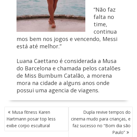
“Não faz
falta no
time,
continua
mos bem nos jogos e vencendo, Messi
está até melhor.”
Luana Caettano é considerada a Musa
do Barcelona e chamada pelos catalões
de Miss Bumbum Catalão, a morena
mora na cidade a alguns anos onde
possui uma agencia de viagens.
N
Musa fitness Karen
Dupla revive tempos do
A
Hartmann posar top less
cinema mudo para crianças, e
V
exibe corpo escultural
faz sucesso no “Bom dia são
E
Paulo”