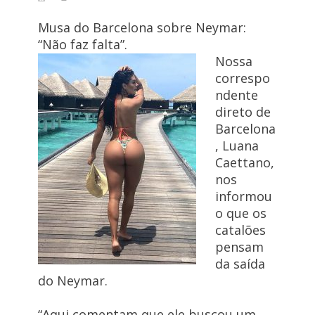
Musa do Barcelona sobre Neymar:
“Não faz falta”.
Nossa
correspo
ndente
direto de
Barcelona
, Luana
Caettano,
nos
informou
o que os
catalões
pensam
da saída
do Neymar.
“Aqui comentam que ele buscou um