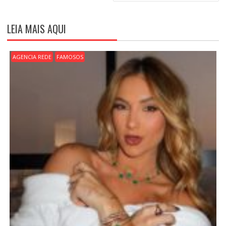
G
A
Ç
LEIA MAIS AQUI
Ã
O
D
AGENCIA REDE
FAMOSOS
E
P
O
S
T