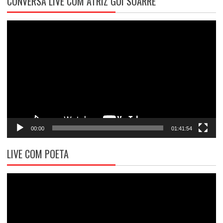
CONVERSA LIVE COM ATRIZ GUI SOARRÊ
Tocador
de
vídeo
00:00
01:41:54
LIVE COM POETA
Tocador
de
vídeo