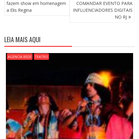
A
fazem show em homenagem
COMANDAR EVENTO PARA
V
a Elis Regina
INFLUENCIADORES DIGITAIS
E
NO RJ
G
A
Ç
LEIA MAIS AQUI
Ã
O
D
AGENCIA REDE
TEATRO
E
P
O
S
T