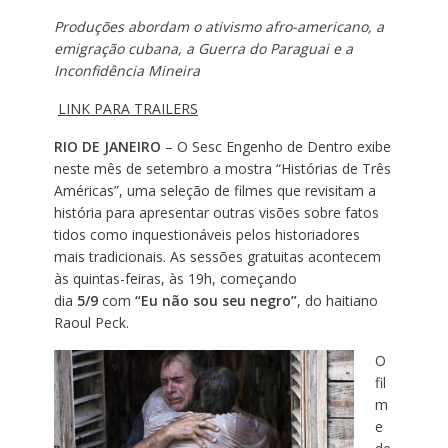
Produções abordam o ativismo afro-americano, a
emigração cubana, a Guerra do Paraguai e a
Inconfidência Mineira
LINK PARA TRAILERS
RIO DE JANEIRO
– O Sesc Engenho de Dentro exibe
neste mês de setembro a mostra “Histórias de Três
Américas”, uma seleção de filmes que revisitam a
história para apresentar outras visões sobre fatos
tidos como inquestionáveis pelos historiadores
mais tradicionais. As sessões gratuitas acontecem
às quintas-feiras, às 19h, começando
dia
5/9
com
“Eu não sou seu negro”
, do haitiano
Raoul Peck.
O
fil
m
e