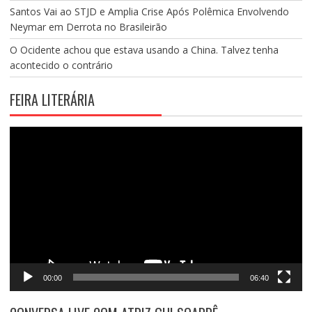
Santos Vai ao STJD e Amplia Crise Após Polêmica Envolvendo
Neymar em Derrota no Brasileirão
O Ocidente achou que estava usando a China. Talvez tenha
acontecido o contrário
FEIRA LITERÁRIA
Tocador
de
vídeo
00:00
06:40