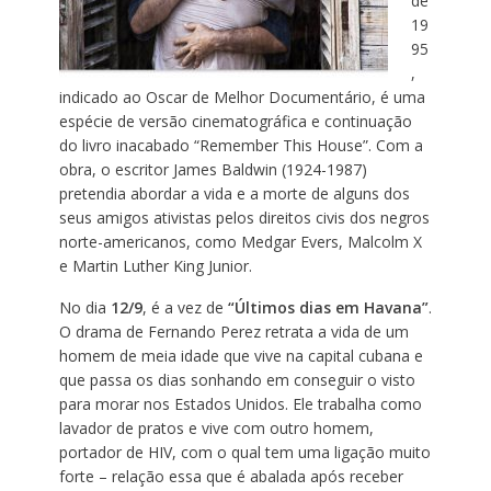
de
19
95
,
indicado ao Oscar de Melhor Documentário, é uma
espécie de versão cinematográfica e continuação
do livro inacabado “Remember This House”. Com a
obra, o escritor James Baldwin (1924-1987)
pretendia abordar a vida e a morte de alguns dos
seus amigos ativistas pelos direitos civis dos negros
norte-americanos, como Medgar Evers, Malcolm X
e Martin Luther King Junior.
No dia
12/9
, é a vez de
“Últimos dias em Havana”
.
O drama de Fernando Perez retrata a vida de um
homem de meia idade que vive na capital cubana e
que passa os dias sonhando em conseguir o visto
para morar nos Estados Unidos. Ele trabalha como
lavador de pratos e vive com outro homem,
portador de HIV, com o qual tem uma ligação muito
forte – relação essa que é abalada após receber