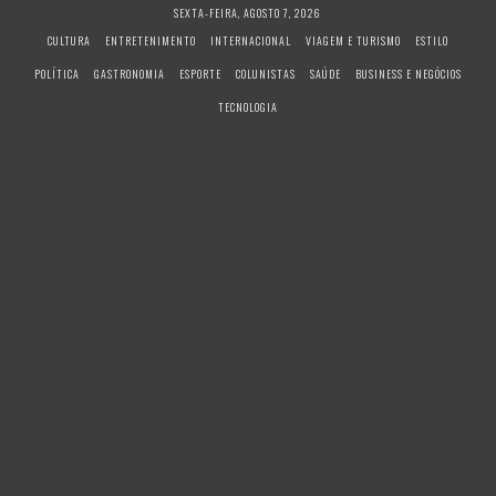
S
SEXTA-FEIRA, AGOSTO 7, 2026
k
CULTURA
ENTRETENIMENTO
INTERNACIONAL
VIAGEM E TURISMO
ESTILO
i
POLÍTICA
GASTRONOMIA
ESPORTE
COLUNISTAS
SAÚDE
BUSINESS E NEGÓCIOS
p
t
TECNOLOGIA
o
c
o
n
t
e
n
t