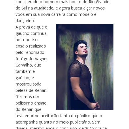
considerado o homem mais bonito do Rio Grande
do Sul na atualidade, e agora busca alçar novos
voos em sua nova carreira como modelo e
dançarino.
A prova de que o
gaúcho continua
no topo é o
ensaio realizado
pelo renomado
fotógrafo Vagner
Carvalho, que
também é
gaúcho, e
mostrou toda
beleza de Renan:
“fizemos um
belíssimo ensaio
do Renan que
teve enorme aceitação tanto do público que o
acompanha quanto no meio publicitário. Sem
dúvida, mesmo após o concurso, de 2015 pra cá,