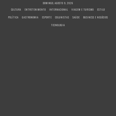
S
DOMINGO, AGOSTO 9, 2026
k
CULTURA
ENTRETENIMENTO
INTERNACIONAL
VIAGEM E TURISMO
ESTILO
i
POLÍTICA
GASTRONOMIA
ESPORTE
COLUNISTAS
SAÚDE
BUSINESS E NEGÓCIOS
p
t
TECNOLOGIA
o
c
o
n
t
e
n
t