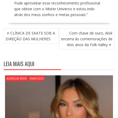
Pude aproveitar esse reconhecimento profissional
que obtive com o Mister Universo e estou indo
atrás dos meus sonhos e metas pessoais.”
N
CLÍNICA DE SKATE SOB A
Com chave de ouro, Alok
A
DIREÇÃO DAS MULHERES
encerra às comemorações de
V
dois anos da Folk Valley
E
G
A
LEIA MAIS AQUI
Ç
Ã
O
AGENCIA REDE
FAMOSOS
D
E
P
O
S
T