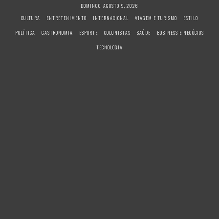
S
DOMINGO, AGOSTO 9, 2026
k
CULTURA
ENTRETENIMENTO
INTERNACIONAL
VIAGEM E TURISMO
ESTILO
i
POLÍTICA
GASTRONOMIA
ESPORTE
COLUNISTAS
SAÚDE
BUSINESS E NEGÓCIOS
p
t
TECNOLOGIA
o
c
o
n
t
e
n
t