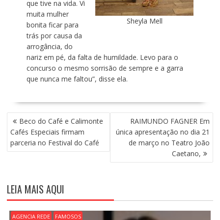
que tive na vida. Vi
muita mulher
Sheyla Mell
bonita ficar para
trás por causa da
arrogância, do
nariz em pé, da falta de humildade. Levo para o
concurso o mesmo sorrisão de sempre e a garra
que nunca me faltou”, disse ela.
N
Beco do Café e Calimonte
RAIMUNDO FAGNER Em
A
Cafés Especiais firmam
única apresentação no dia 21
V
parceria no Festival do Café
de março no Teatro João
E
Caetano,
G
A
Ç
LEIA MAIS AQUI
Ã
O
D
AGENCIA REDE
FAMOSOS