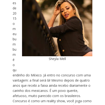
es
de
20
15
o
m
eu
bu
m
bu
m
Sheyla Mell
é
o
qu
eridinho do México. Já entro no concurso com uma
vantagem: a final será lá! Mesmo depois de quatro
anos que recebi a faixa ainda recebo diariamente o
carinho dos mexicanos. É um povo quente,
afetuoso, muito parecido com os brasileiros.
Concurso é como um reality show, você joga como