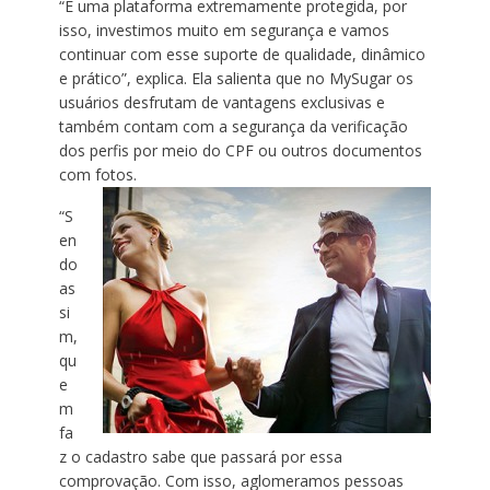
“É uma plataforma extremamente protegida, por
isso, investimos muito em segurança e vamos
continuar com esse suporte de qualidade, dinâmico
e prático”, explica. Ela salienta que no MySugar os
usuários desfrutam de vantagens exclusivas e
também contam com a segurança da verificação
dos perfis por meio do CPF ou outros documentos
com fotos.
“S
en
do
as
si
m,
qu
e
m
fa
z o cadastro sabe que passará por essa
comprovação. Com isso, aglomeramos pessoas