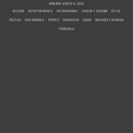
S
DOMINGO, AGOSTO 9, 2026
k
CULTURA
ENTRETENIMENTO
INTERNACIONAL
VIAGEM E TURISMO
ESTILO
i
POLÍTICA
GASTRONOMIA
ESPORTE
COLUNISTAS
SAÚDE
BUSINESS E NEGÓCIOS
p
t
TECNOLOGIA
o
c
o
n
t
e
n
t