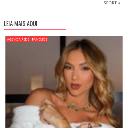
E
SPORT
G
A
Ç
LEIA MAIS AQUI
Ã
O
D
AGENCIA REDE
FAMOSOS
E
P
O
S
T