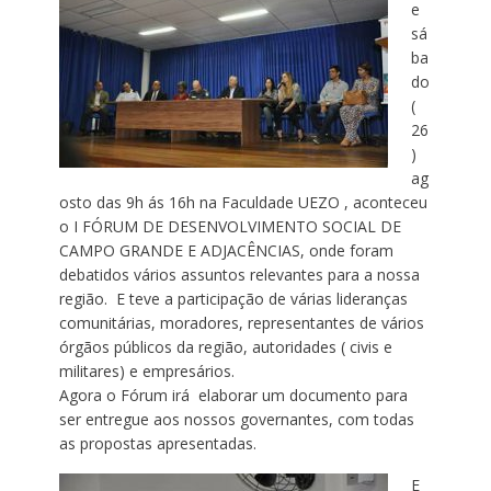
e
sá
ba
do
(
26
)
ag
osto das 9h ás 16h na Faculdade UEZO , aconteceu
o I FÓRUM DE DESENVOLVIMENTO SOCIAL DE
CAMPO GRANDE E ADJACÊNCIAS, onde foram
debatidos vários assuntos relevantes para a nossa
região. E teve a participação de várias lideranças
comunitárias, moradores, representantes de vários
órgãos públicos da região, autoridades ( civis e
militares) e empresários.
Agora o Fórum irá elaborar um documento para
ser entregue aos nossos governantes, com todas
as propostas apresentadas.
E