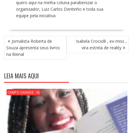
quero aqui na minha coluna parabenizar o
organizador, Luiz Carlos Dentinho e toda sua
equipe pela iniciativa
N
Jornalista Roberta de
Isabela Crociolli , ex-miss ,
A
Souza apresenta seus livros
vira estrela de reality
V
na Bienal
E
G
A
LEIA MAIS AQUI
Ç
Ã
O
CAMPO GRANDE - RJ
D
E
P
O
S
T