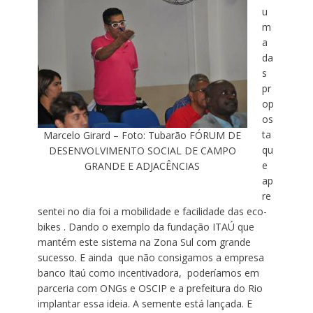
u
m
a
da
s
pr
op
os
ta
Marcelo Girard – Foto: Tubarão FÓRUM DE
qu
DESENVOLVIMENTO SOCIAL DE CAMPO
e
GRANDE E ADJACÊNCIAS
ap
re
sentei no dia foi a mobilidade e facilidade das eco-
bikes . Dando o exemplo da fundação ITAÚ que
mantém este sistema na Zona Sul com grande
sucesso. E ainda que não consigamos a empresa
banco Itaú como incentivadora, poderíamos em
parceria com ONGs e OSCIP e a prefeitura do Rio
implantar essa ideia. A semente está lançada. E