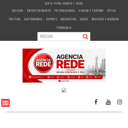
S
SEXTA-FEIRA, AGOSTO 7, 2026
k
CULTURA
ENTRETENIMENTO
INTERNACIONAL
VIAGEM E TURISMO
ESTILO
i
POLÍTICA
GASTRONOMIA
ESPORTE
COLUNISTAS
SAÚDE
BUSINESS E NEGÓCIOS
p
t
TECNOLOGIA
o
c
o
n
t
e
n
t