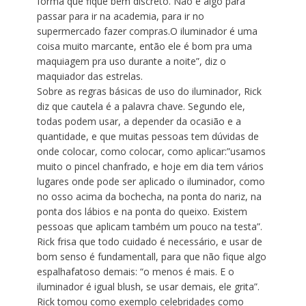
forma que fique bem discreto. Não é algo para
passar para ir na academia, para ir no
supermercado fazer compras.O iluminador é uma
coisa muito marcante, então ele é bom pra uma
maquiagem pra uso durante a noite”, diz o
maquiador das estrelas.
Sobre as regras básicas de uso do iluminador, Rick
diz que cautela é a palavra chave. Segundo ele,
todas podem usar, a depender da ocasião e a
quantidade, e que muitas pessoas tem dúvidas de
onde colocar, como colocar, como aplicar:”usamos
muito o pincel chanfrado, e hoje em dia tem vários
lugares onde pode ser aplicado o iluminador, como
no osso acima da bochecha, na ponta do nariz, na
ponta dos lábios e na ponta do queixo. Existem
pessoas que aplicam também um pouco na testa”.
Rick frisa que todo cuidado é necessário, e usar de
bom senso é fundamentall, para que não fique algo
espalhafatoso demais: “o menos é mais. E o
iluminador é igual blush, se usar demais, ele grita”.
Rick tomou como exemplo celebridades como