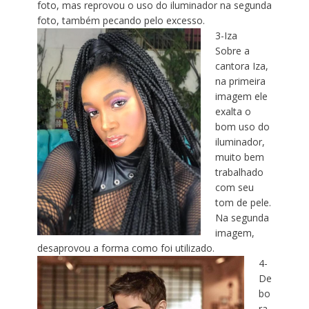
foto, mas reprovou o uso do iluminador na segunda
foto, também pecando pelo excesso.
3-Iza
Sobre a
cantora Iza,
na primeira
imagem ele
exalta o
bom uso do
iluminador,
muito bem
trabalhado
com seu
tom de pele.
Na segunda
imagem,
desaprovou a forma como foi utilizado.
4-
De
bo
ra