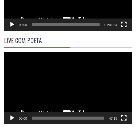
00:00
01:41:54
LIVE COM POETA
Tocador
de
vídeo
00:00
47:18