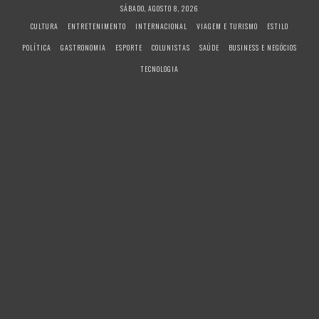
S
SÁBADO, AGOSTO 8, 2026
k
CULTURA
ENTRETENIMENTO
INTERNACIONAL
VIAGEM E TURISMO
ESTILO
i
POLÍTICA
GASTRONOMIA
ESPORTE
COLUNISTAS
SAÚDE
BUSINESS E NEGÓCIOS
p
t
TECNOLOGIA
o
c
o
n
t
e
n
t