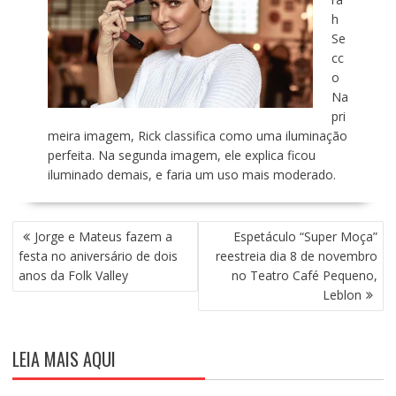
h
Se
cc
o
Na
pri
meira imagem, Rick classifica como uma iluminação
perfeita. Na segunda imagem, ele explica ficou
iluminado demais, e faria um uso mais moderado.
N
Jorge e Mateus fazem a
Espetáculo “Super Moça”
A
festa no aniversário de dois
reestreia dia 8 de novembro
V
anos da Folk Valley
no Teatro Café Pequeno,
E
Leblon
G
A
Ç
LEIA MAIS AQUI
Ã
O