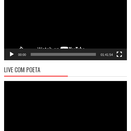
de
vídeo
00:00
01:41:54
LIVE COM POETA
Tocador
de
vídeo