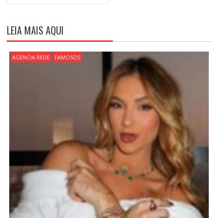
G
A
Ç
LEIA MAIS AQUI
Ã
O
D
AGENCIA REDE
FAMOSOS
E
P
O
S
T