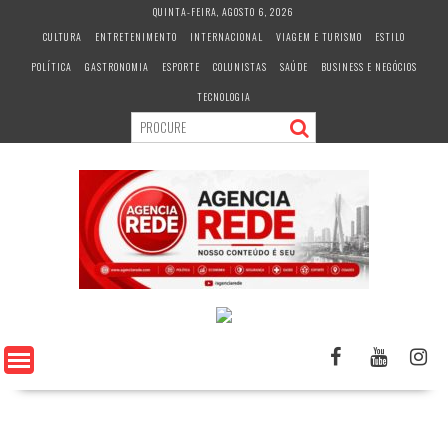
S
QUINTA-FEIRA, AGOSTO 6, 2026
k
CULTURA
ENTRETENIMENTO
INTERNACIONAL
VIAGEM E TURISMO
ESTILO
i
POLÍTICA
GASTRONOMIA
ESPORTE
COLUNISTAS
SAÚDE
BUSINESS E NEGÓCIOS
p
t
TECNOLOGIA
o
c
o
n
t
e
n
t