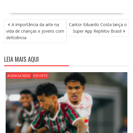
N
A importância da arte na
Cantor Eduardo Costa lança o
A
vida de crianças e jovens com
Super App RepMov Brasil
V
deficiência
E
G
A
LEIA MAIS AQUI
Ç
Ã
O
AGENCIA REDE
ESPORTE
D
E
P
O
S
T