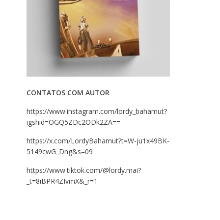
CONTATOS COM AUTOR
https://www.instagram.com/lordy_bahamut?
igshid=OGQ5ZDc2ODk2ZA==
https://x.com/LordyBahamut?t=W-ju1x49BK-
5149cwG_Dng&s=09
https://www.tiktok.com/@lordy.mai?
_t=8iBPR4ZIvmX&_r=1