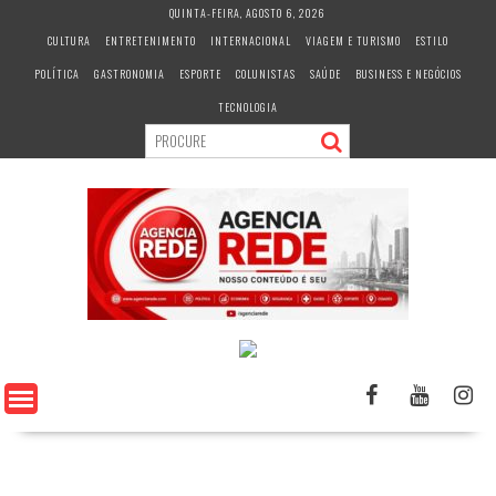
S
QUINTA-FEIRA, AGOSTO 6, 2026
k
CULTURA
ENTRETENIMENTO
INTERNACIONAL
VIAGEM E TURISMO
ESTILO
i
POLÍTICA
GASTRONOMIA
ESPORTE
COLUNISTAS
SAÚDE
BUSINESS E NEGÓCIOS
p
t
TECNOLOGIA
o
c
o
n
t
e
n
t