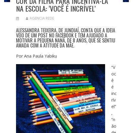
COR DA FILHA PARA INCENTIVÁ-LA
NA ESCOLA: ‘VOCÊ É INCRÍVEL’
AGENCIA REDE
ALESSANDRA TEIXEIRA, DE JUNDIAÍ, CONTA QUE A IDEIA
VEIO DE UM POST NO FACEBOOK E TEM AJUDADO A
MOTIVAR A PEQUENA NANÁ, DE 8 ANOS, QUE SE SENTIU
AMADA COM A ATITUDE DA MÃE.
Por Ana Paula Yabiku
“V
oc
ê
é
inc
rív
el”
,
“n
ão
de