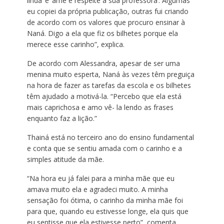
linda’ e ‘ame e respeite a sua professora’. Algumas
eu copiei da própria publicação, outras fui criando
de acordo com os valores que procuro ensinar à
Naná. Digo a ela que fiz os bilhetes porque ela
merece esse carinho”, explica.
De acordo com Alessandra, apesar de ser uma
menina muito esperta, Naná às vezes têm preguiça
na hora de fazer as tarefas da escola e os bilhetes
têm ajudado a motivá-la. “Percebo que ela está
mais caprichosa e amo vê- la lendo as frases
enquanto faz a lição.”
Thainá está no terceiro ano do ensino fundamental
e conta que se sentiu amada com o carinho e a
simples atitude da mãe.
“Na hora eu já falei para a minha mãe que eu
amava muito ela e agradeci muito. A minha
sensação foi ótima, o carinho da minha mãe foi
para que, quando eu estivesse longe, ela quis que
eu sentisse que ela estivesse perto”, comenta.