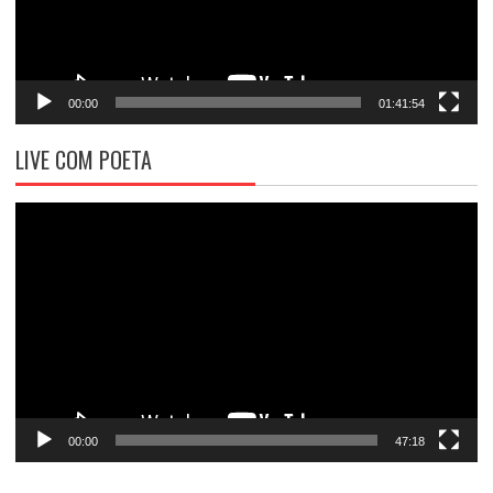
00:00
01:41:54
LIVE COM POETA
Tocador
de
vídeo
00:00
47:18