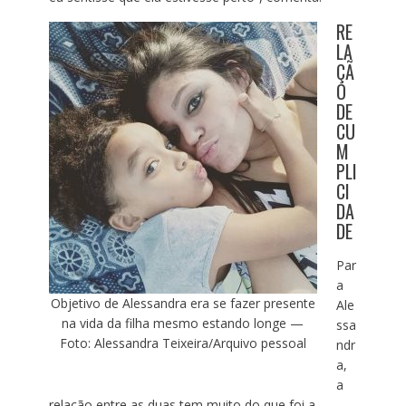
RE
LA
ÇÃ
O
DE
CU
M
PLI
CI
DA
DE
Par
a
Objetivo de Alessandra era se fazer presente
Ale
na vida da filha mesmo estando longe —
ssa
Foto: Alessandra Teixeira/Arquivo pessoal
ndr
a,
a
relação entre as duas tem muito do que foi a