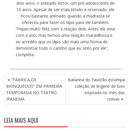
dois anos: o enteado Victor, um pré-adolescente de
10 anos. Apesar de ser mais tímido e reservado, ele
ficou bastante animado quando a madrasta se
ofereceu para fazer os lápis para ele também.
“Fiquei muito feliz com a reação dele. Antes ele vivia
com a avó, mas temos uma relação maravilhosa e
eu acredito que os lápis são mais uma forma de
demonstrar todo o carinho que eu sinto por ele”,
completa.
N
“FÁBRICA DE
Bailarina do Faustão estampa
A
BRINQUEDOS” EM PRIMEIRA
coleção de lingerie de luxo
V
TEMPORADA NO TEATRO
inspirada no mês das
E
IPANEMA
noivas
G
A
Ç
LEIA MAIS AQUI
Ã
O