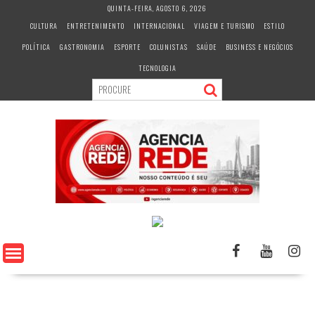
S
QUINTA-FEIRA, AGOSTO 6, 2026
k
CULTURA
ENTRETENIMENTO
INTERNACIONAL
VIAGEM E TURISMO
ESTILO
i
POLÍTICA
GASTRONOMIA
ESPORTE
COLUNISTAS
SAÚDE
BUSINESS E NEGÓCIOS
p
t
TECNOLOGIA
o
c
o
n
t
e
n
t