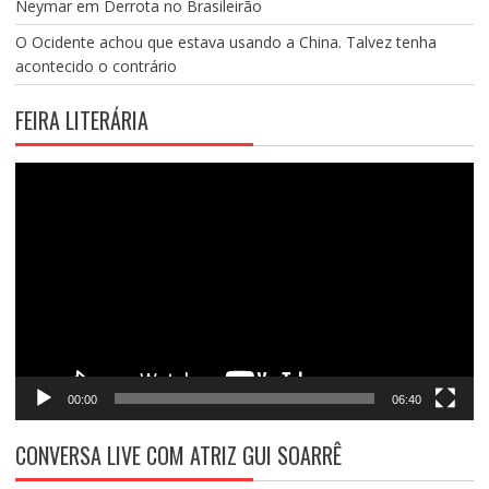
Neymar em Derrota no Brasileirão
O Ocidente achou que estava usando a China. Talvez tenha
acontecido o contrário
FEIRA LITERÁRIA
Tocador
de
vídeo
00:00
06:40
CONVERSA LIVE COM ATRIZ GUI SOARRÊ