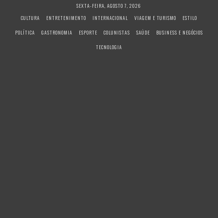
S
SEXTA-FEIRA, AGOSTO 7, 2026
k
CULTURA
ENTRETENIMENTO
INTERNACIONAL
VIAGEM E TURISMO
ESTILO
i
POLÍTICA
GASTRONOMIA
ESPORTE
COLUNISTAS
SAÚDE
BUSINESS E NEGÓCIOS
p
t
TECNOLOGIA
o
c
o
n
t
e
n
t