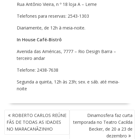
Rua Antônio Vieira, n º 18 loja A – Leme
Telefones para reservas: 2543-1303
Diariamente, de 12h à meia-noite.
In House Café-Bistrô
Avenida das Américas, 7777 – Rio Design Barra –
terceiro andar
Telefone: 2438-7638
Segunda a quinta, 12h às 23h; sex. e sáb. até meia-
noite
N
ROBERTO CARLOS REÚNE
Dinamosfera faz curta
A
FÃS DE TODAS AS IDADES
temporada no Teatro Cacilda
V
NO MARACANÃZINHO
Becker, de 20 a 23 de
E
dezembro