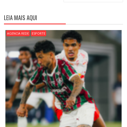
G
A
Ç
LEIA MAIS AQUI
Ã
O
D
AGENCIA REDE
ESPORTE
E
P
O
S
T