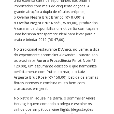
uma extensa carta de espumantes nacionais e
importados com mais de cinquenta opções. A
grande atração a dupla de rótulos próprios,
o
Ovelha Negra Brut Branco
(R$ 87,00) e
o
Ovelha Negra Brut Rosé
(R$ 89,00), produzidos .
A casa ainda disponibiliza um kit verão com taças e
uma bolsinha transparente ideal para levar para a
praia e brindar 2019 (R$ 47,00).
No tradicional restaurante
D’Amici
, no Leme, a dica
do experimente sommelier Alexandre Loureiro são
os brasileiros
Aurora Procedência Pinot Noir
(R$
120,00), um espumante delicado e que harmoniza
perfeitamente com frutos do mar, e o
Luiz
Argenta Brut Rosé
(R$ 158,00), bebida de aromas
florais intensos e combina muito bem com
crustáceos em geral.
No bistrô
In House
, na Barra, o sommelier André
Herzog é quem comanda a adega e escolhe os
vinhos dos simpáticos wine flights (degustações