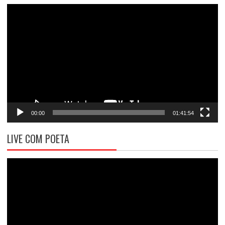
Tocador
de
vídeo
00:00
01:41:54
LIVE COM POETA
Tocador
de
vídeo