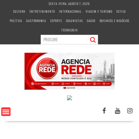
S
SEXTA-FEIRA, AGOSTO 7, 2026
k
CULTURA
ENTRETENIMENTO
INTERNACIONAL
VIAGEM E TURISMO
ESTILO
i
POLÍTICA
GASTRONOMIA
ESPORTE
COLUNISTAS
SAÚDE
BUSINESS E NEGÓCIOS
p
t
TECNOLOGIA
o
c
o
n
t
e
n
t