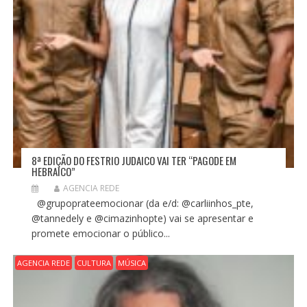
8ª EDIÇÃO DO FESTRIO JUDAICO VAI TER “PAGODE EM
HEBRAICO”
AGENCIA REDE
@grupoprateemocionar (da e/d: @carliinhos_pte,
@tannedely e @cimazinhopte) vai se apresentar e
promete emocionar o público...
AGENCIA REDE
CULTURA
MÚSICA