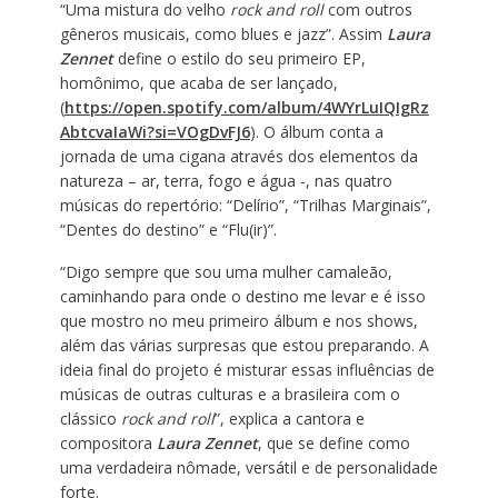
“Uma mistura do velho
rock and roll
com outros
gêneros musicais, como blues e jazz”. Assim
Laura
Zennet
define o estilo do seu primeiro EP,
homônimo, que acaba de ser lançado,
(
https://open.spotify.com/album/4WYrLuIQIgRz
AbtcvaIaWi?si=VOgDvFJ6
). O álbum conta a
jornada de uma cigana através dos elementos da
natureza – ar, terra, fogo e água -, nas quatro
músicas do repertório: “Delírio”, “Trilhas Marginais”,
“Dentes do destino” e “Flu(ir)”.
“Digo sempre que sou uma mulher camaleão,
caminhando para onde o destino me levar e é isso
que mostro no meu primeiro álbum e nos shows,
além das várias surpresas que estou preparando. A
ideia final do projeto é misturar essas influências de
músicas de outras culturas e a brasileira com o
clássico
rock and roll
”, explica a cantora e
compositora
Laura Zennet
, que se define como
uma verdadeira nômade, versátil e de personalidade
forte.