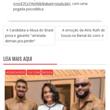
v=ncE7Cs1HyH0&feature=youtu.be
), com uma
pegada psicodélica.
N
Candidata a Musa do Brasil
A emoção da Atriz Ruth de
A
posa e garante: “arretada
Souza na Bienal do Livro
V
demais pra perder”
E
G
A
LEIA MAIS AQUI
Ç
Ã
O
AGENCIA REDE
CULTURA
MÚSICA
D
E
P
O
S
T