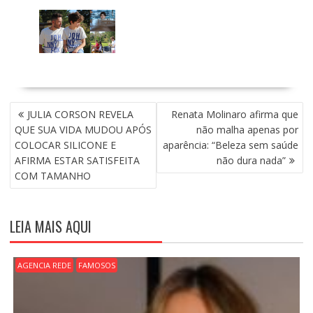
N
JULIA CORSON REVELA
Renata Molinaro afirma que
A
QUE SUA VIDA MUDOU APÓS
não malha apenas por
V
COLOCAR SILICONE E
aparência: “Beleza sem saúde
E
AFIRMA ESTAR SATISFEITA
não dura nada”
G
COM TAMANHO
A
Ç
Ã
LEIA MAIS AQUI
O
D
E
AGENCIA REDE
FAMOSOS
P
O
S