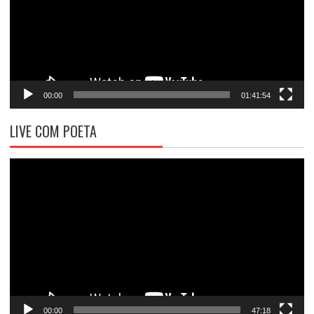
00:00
01:41:54
LIVE COM POETA
Tocador
de
vídeo
00:00
47:18