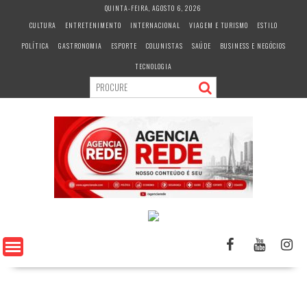
S
QUINTA-FEIRA, AGOSTO 6, 2026
k
CULTURA
ENTRETENIMENTO
INTERNACIONAL
VIAGEM E TURISMO
ESTILO
i
POLÍTICA
GASTRONOMIA
ESPORTE
COLUNISTAS
SAÚDE
BUSINESS E NEGÓCIOS
p
t
TECNOLOGIA
o
c
o
n
t
e
n
t