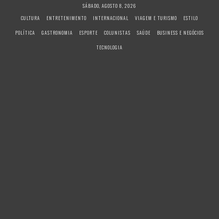
S
SÁBADO, AGOSTO 8, 2026
k
CULTURA
ENTRETENIMENTO
INTERNACIONAL
VIAGEM E TURISMO
ESTILO
i
POLÍTICA
GASTRONOMIA
ESPORTE
COLUNISTAS
SAÚDE
BUSINESS E NEGÓCIOS
p
t
TECNOLOGIA
o
c
o
n
t
e
n
t