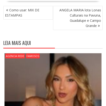
N
Como usar: MIX DE
ANGELA MARIA lota Lonas
A
ESTAMPAS
Culturais na Pavuna,
V
Guadalupe e Campo
E
Grande
G
A
Ç
LEIA MAIS AQUI
Ã
O
D
AGENCIA REDE
FAMOSOS
E
P
O
S
T