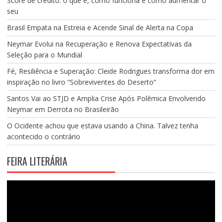
Score de crédito: o que é, como funciona e como aumentar o
seu
Brasil Empata na Estreia e Acende Sinal de Alerta na Copa
Neymar Evolui na Recuperação e Renova Expectativas da
Seleção para o Mundial
Fé, Resiliência e Superação: Cleide Rodrigues transforma dor em
inspiração no livro “Sobreviventes do Deserto”
Santos Vai ao STJD e Amplia Crise Após Polêmica Envolvendo
Neymar em Derrota no Brasileirão
O Ocidente achou que estava usando a China. Talvez tenha
acontecido o contrário
FEIRA LITERÁRIA
Tocador
de
vídeo