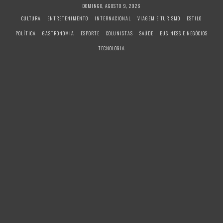
S
DOMINGO, AGOSTO 9, 2026
k
CULTURA
ENTRETENIMENTO
INTERNACIONAL
VIAGEM E TURISMO
ESTILO
i
POLÍTICA
GASTRONOMIA
ESPORTE
COLUNISTAS
SAÚDE
BUSINESS E NEGÓCIOS
p
t
TECNOLOGIA
o
c
o
n
t
e
n
t