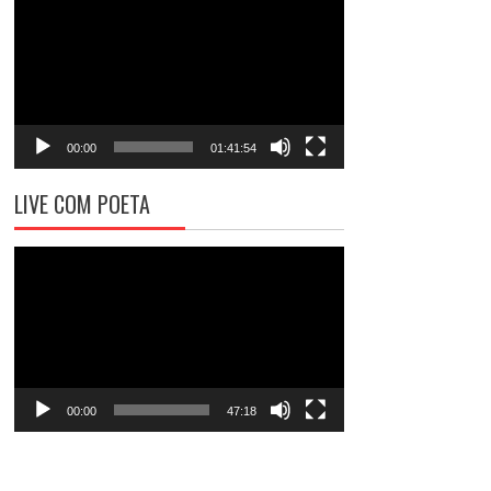
de
vídeo
00:00
01:41:54
LIVE COM POETA
Tocador
de
vídeo
00:00
47:18