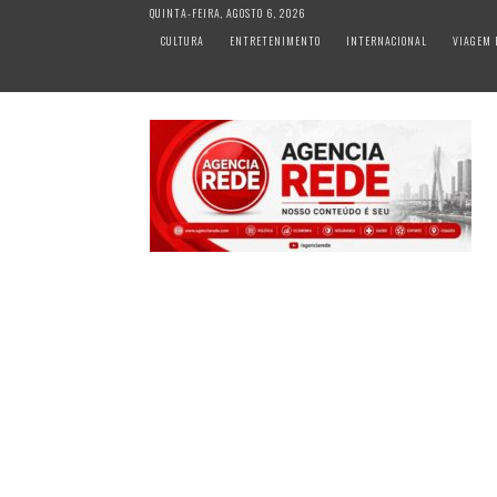
S
QUINTA-FEIRA, AGOSTO 6, 2026
k
CULTURA
ENTRETENIMENTO
INTERNACIONAL
VIAGEM 
i
p
t
o
c
o
n
t
e
n
t