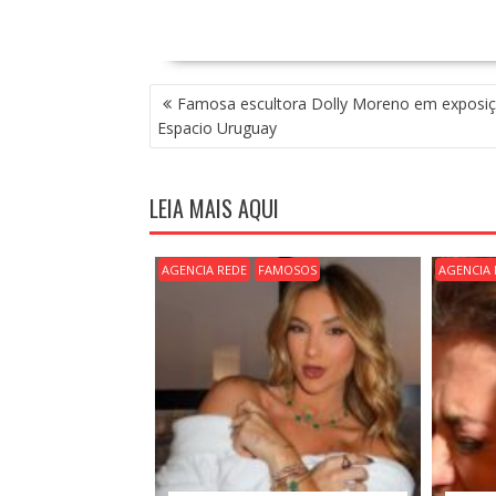
N
Famosa escultora Dolly Moreno em exposi
A
Espacio Uruguay
V
E
G
LEIA MAIS AQUI
A
Ç
Ã
AGENCIA REDE
FAMOSOS
AGENCIA 
O
D
E
P
O
S
T