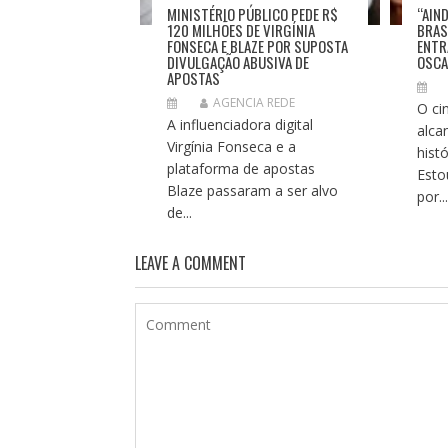
MINISTÉRIO PÚBLICO PEDE R$
“AIN
120 MILHÕES DE VIRGÍNIA
BRASI
FONSECA E BLAZE POR SUPOSTA
ENTR
DIVULGAÇÃO ABUSIVA DE
OSC
APOSTAS
AGENCIA REDE
O ci
A influenciadora digital
alca
Virgínia Fonseca e a
hist
plataforma de apostas
Esto
Blaze passaram a ser alvo
por..
de...
LEAVE A COMMENT