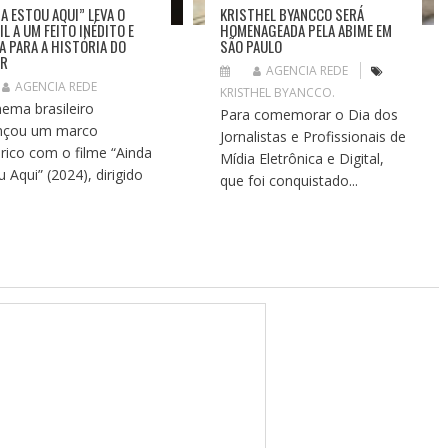
DA ESTOU AQUI” LEVA O
KRISTHEL BYANCCO SERÁ
L A UM FEITO INÉDITO E
HOMENAGEADA PELA ABIME EM
A PARA A HISTÓRIA DO
SÃO PAULO
AR
AGENCIA REDE
AGENCIA REDE
KRISTHEL BYANCCO.
nema brasileiro
Para comemorar o Dia dos
nçou um marco
Jornalistas e Profissionais de
órico com o filme “Ainda
Mídia Eletrônica e Digital,
u Aqui” (2024), dirigido
que foi conquistado...
.