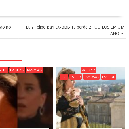
ção no
Luiz Felipe Bari EX-BBB 17 perde 21 QUILOS EM UM
ANO
REDE
EVENTOS
FAMOSOS
AGENCIA
REDE
ESTILO
FAMOSOS
FASHION