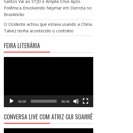
Santos Vai ao STJD e Amplia Crise Após
Polêmica Envolvendo Neymar em Derrota no
Brasileirão
O Ocidente achou que estava usando a China.
Talvez tenha acontecido o contrário
FEIRA LITERÁRIA
Tocador
de
vídeo
00:00
06:40
CONVERSA LIVE COM ATRIZ GUI SOARRÊ
Tocador