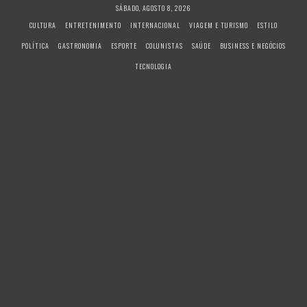
S
SÁBADO, AGOSTO 8, 2026
k
CULTURA
ENTRETENIMENTO
INTERNACIONAL
VIAGEM E TURISMO
ESTILO
i
POLÍTICA
GASTRONOMIA
ESPORTE
COLUNISTAS
SAÚDE
BUSINESS E NEGÓCIOS
p
t
TECNOLOGIA
o
c
o
n
t
e
n
t