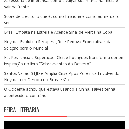
Assessoria de imprensa: como divulgar sua marca na mídia e
sair na frente
Score de crédito: o que é, como funciona e como aumentar o
seu
Brasil Empata na Estreia e Acende Sinal de Alerta na Copa
Neymar Evolui na Recuperação e Renova Expectativas da
Seleção para o Mundial
Fé, Resiliência e Superação: Cleide Rodrigues transforma dor em
inspiração no livro “Sobreviventes do Deserto”
Santos Vai ao STJD e Amplia Crise Após Polêmica Envolvendo
Neymar em Derrota no Brasileirão
O Ocidente achou que estava usando a China. Talvez tenha
acontecido o contrário
FEIRA LITERÁRIA
Tocador