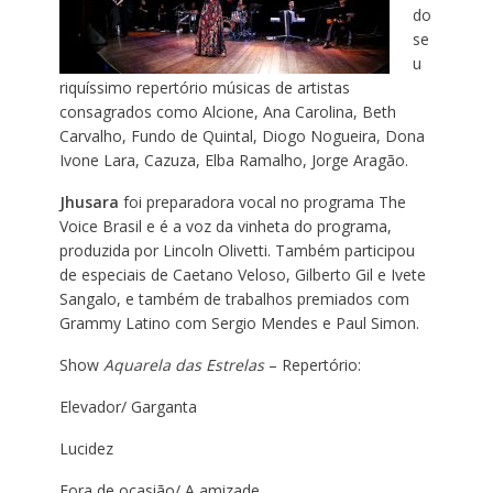
do
se
u
riquíssimo repertório músicas de artistas
consagrados como Alcione, Ana Carolina, Beth
Carvalho, Fundo de Quintal, Diogo Nogueira, Dona
Ivone Lara, Cazuza, Elba Ramalho, Jorge Aragão.
Jhusara
foi preparadora vocal no programa The
Voice Brasil e é a voz da vinheta do programa,
produzida por Lincoln Olivetti. Também participou
de especiais de Caetano Veloso, Gilberto Gil e Ivete
Sangalo, e também de trabalhos premiados com
Grammy Latino com Sergio Mendes e Paul Simon.
Show
Aquarela das Estrelas
– Repertório:
Elevador/ Garganta
Lucidez
Fora de ocasião/ A amizade