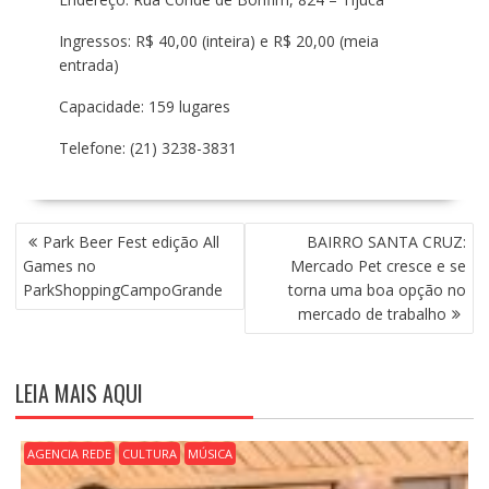
Ingressos: R$ 40,00 (inteira) e R$ 20,00 (meia
entrada)
Capacidade: 159 lugares
Telefone: (21) 3238-3831
N
Park Beer Fest edição All
BAIRRO SANTA CRUZ:
A
Games no
Mercado Pet cresce e se
V
ParkShoppingCampoGrande
torna uma boa opção no
E
mercado de trabalho
G
A
Ç
LEIA MAIS AQUI
Ã
O
D
AGENCIA REDE
CULTURA
MÚSICA
E