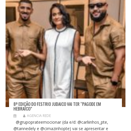
P
O
S
T
8ª EDIÇÃO DO FESTRIO JUDAICO VAI TER “PAGODE EM
HEBRAICO”
AGENCIA REDE
@grupoprateemocionar (da e/d: @carliinhos_pte,
@tannedely e @cimazinhopte) vai se apresentar e