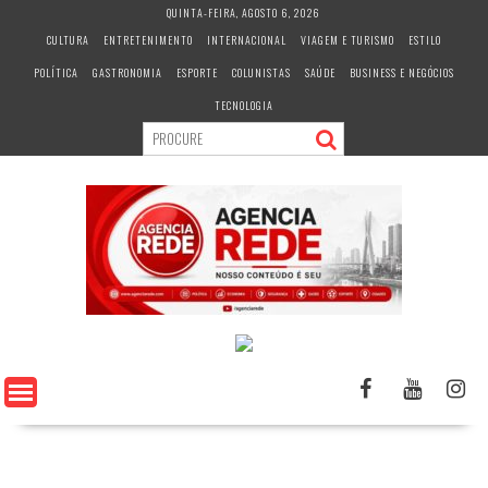
S
QUINTA-FEIRA, AGOSTO 6, 2026
k
CULTURA
ENTRETENIMENTO
INTERNACIONAL
VIAGEM E TURISMO
ESTILO
i
POLÍTICA
GASTRONOMIA
ESPORTE
COLUNISTAS
SAÚDE
BUSINESS E NEGÓCIOS
p
t
TECNOLOGIA
o
c
o
n
t
e
n
t