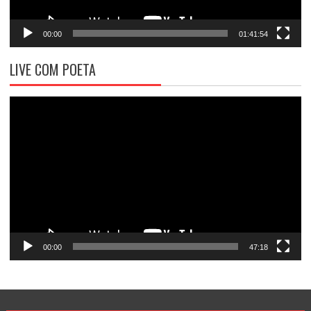
00:00
01:41:54
LIVE COM POETA
Tocador
de
vídeo
00:00
47:18