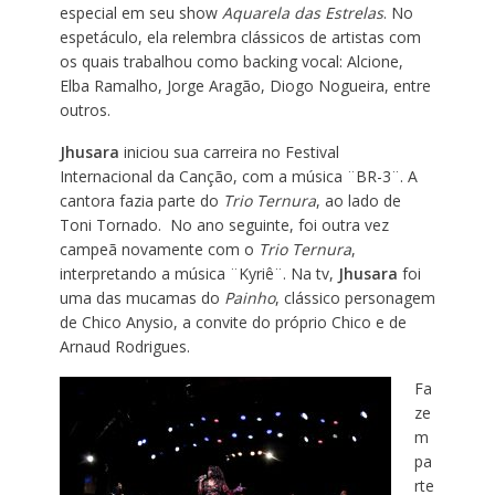
especial em seu show
Aquarela das Estrelas
. No
espetáculo, ela relembra clássicos de artistas com
os quais trabalhou como backing vocal: Alcione,
Elba Ramalho, Jorge Aragão, Diogo Nogueira, entre
outros.
Jhusara
iniciou sua carreira no Festival
Internacional da Canção, com a música ¨BR-3¨. A
cantora
fazia parte do
Trio Ternura
, ao lado de
Toni Tornado. No ano seguinte, foi outra vez
campeã novamente com o
Trio Ternura
,
interpretando a música ¨Kyriê¨. Na tv,
Jhusara
foi
uma das mucamas do
Painho
, clássico personagem
de Chico Anysio, a convite do próprio Chico e de
Arnaud Rodrigues.
Fa
ze
m
pa
rte