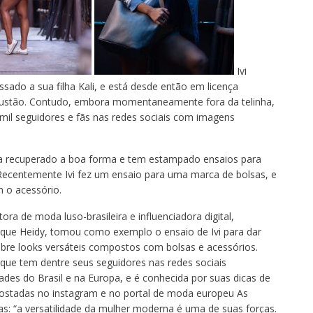
Ivi
sado a sua filha Kali, e está desde então em licença
ustão. Contudo, embora momentaneamente fora da telinha,
 mil seguidores e fãs nas redes sociais com imagens
ia recuperado a boa forma e tem estampado ensaios para
Recentemente Ivi fez um ensaio para uma marca de bolsas, e
 o acessório.
ora de moda luso-brasileira e influenciadora digital,
ue Heidy, tomou como exemplo o ensaio de Ivi para dar
obre looks versáteis compostos com bolsas e acessórios.
ue tem dentre seus seguidores nas redes sociais
ades do Brasil e na Europa, e é conhecida por suas dicas de
stadas no instagram e no portal de moda europeu As
as: “a versatilidade da mulher moderna é uma de suas forças.