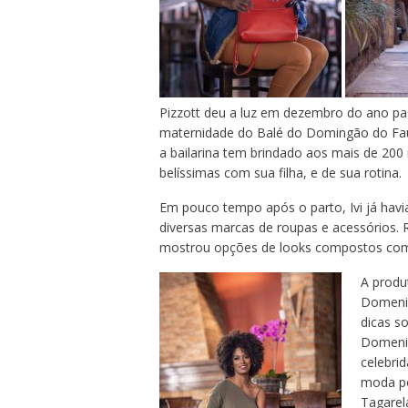
Pizzott deu a luz em dezembro do ano pas
maternidade do Balé do Domingão do Fa
a bailarina tem brindado aos mais de 200
belíssimas com sua filha, e de sua rotina.
Em pouco tempo após o parto, Ivi já hav
diversas marcas de roupas e acessórios. 
mostrou opções de looks compostos com
A produt
Domeniq
dicas s
Domeniq
celebrid
moda po
Tagarel