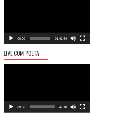
de
vídeo
00:00
01:41:54
LIVE COM POETA
Tocador
de
vídeo
00:00
47:18