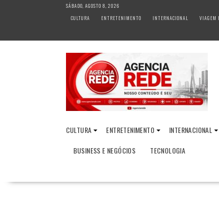
S
SÁBADO, AGOSTO 8, 2026
k
CULTURA
ENTRETENIMENTO
INTERNACIONAL
VIAGEM 
i
p
t
o
c
o
n
t
e
n
CULTURA
ENTRETENIMENTO
INTERNACIONAL
t
BUSINESS E NEGÓCIOS
TECNOLOGIA