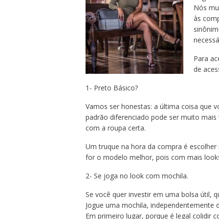
Nós mul
às comp
sinônim
necessá
Para ac
de aces
1- Preto Básico?
Vamos ser honestas: a última coisa que v
padrão diferenciado pode ser muito mais 
com a roupa certa.
Um truque na hora da compra é escolher 
for o modelo melhor, pois com mais look
2- Se joga no look com mochila.
Se você quer investir em uma bolsa útil, q
Jogue uma mochila, independentemente do 
Em primeiro lugar, porque é legal colidir 