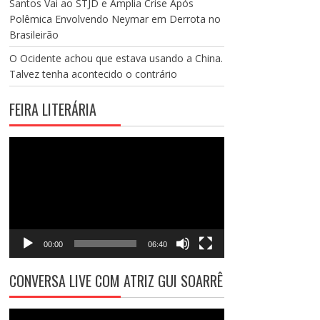
Santos Vai ao STJD e Amplia Crise Após
Polêmica Envolvendo Neymar em Derrota no
Brasileirão
O Ocidente achou que estava usando a China.
Talvez tenha acontecido o contrário
FEIRA LITERÁRIA
Tocador
de
vídeo
00:00
06:40
CONVERSA LIVE COM ATRIZ GUI SOARRÊ
Tocador