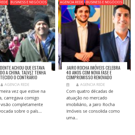
REDE
BUSINESS E NEGÓCIOS
AGENCIA REDE
BUSINESS E NEGÓCIOS
IDENTE ACHOU QUE ESTAVA
JAIRO ROCHA IMÓVEIS CELEBRA
DO A CHINA. TALVEZ TENHA
40 ANOS COM NOVA FASE E
TECIDO O CONTRÁRIO
COMPROMISSO RENOVADO
AGENCIA REDE
AGENCIA REDE
imeira vez que estive na
Com quatro décadas de
a, carregava comigo
atuação no mercado
visão completamente
imobiliário, a Jairo Rocha
vocada sobre o país....
Imóveis se consolida como
uma...