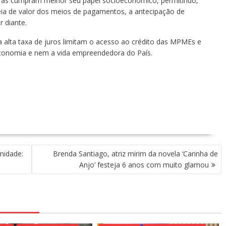
ceiras cumpram melhor seu papel socioeconômico, permitindo,
eia de valor dos meios de pagamentos, a antecipação de
r diante.
 alta taxa de juros limitam o acesso ao crédito das MPMEs e
 economia e nem a vida empreendedora do País.
midade:
Brenda Santiago, atriz mirim da novela ‘Carinha de
Anjo’ festeja 6 anos com muito glamou