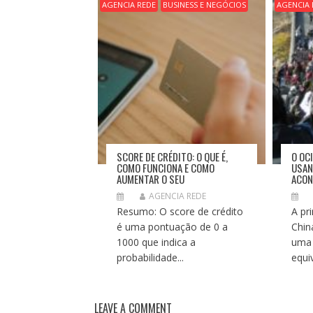
Ã
AGENCIA REDE
BUSINESS E NEGÓCIOS
AGENCIA 
O
D
E
P
O
S
T
SCORE DE CRÉDITO: O QUE É,
O OC
COMO FUNCIONA E COMO
USAN
AUMENTAR O SEU
ACON
AGENCIA REDE
Resumo: O score de crédito
A pr
é uma pontuação de 0 a
Chin
1000 que indica a
uma 
probabilidade...
equi
LEAVE A COMMENT