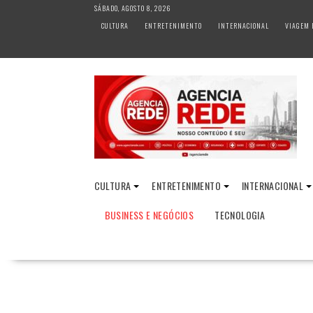
S
SÁBADO, AGOSTO 8, 2026
k
CULTURA
ENTRETENIMENTO
INTERNACIONAL
VIAGEM 
i
p
t
o
c
o
n
t
e
n
CULTURA
ENTRETENIMENTO
INTERNACIONAL
t
BUSINESS E NEGÓCIOS
TECNOLOGIA