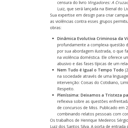
censura do livro
Vingadores: A Cruza
Luiz, que será lançada na Bienal do L
Sua expertise em design para criar campa
as violências contra esses grupos permiti
obras:
Dinâmica Evolutiva Criminosa da V
profundamente a complexa questão da 
por sua abordagem ilustrada, o que f
na violência doméstica. Ele oferece
abusivo e das fases típicas de um rel
Nem Tudo é Igual o Tempo Todo
(2
na sociedade através de uma linguagem 
intervenção: Coisas do Cotidiano, Limi
Respeito.
Pleníssima: Deixamos a Tristeza pa
reflexiva sobre as questões enfrenta
de concursos de Miss. Publicado em 20
combinando relatos pessoais com cons
Os trabalhos de Henrique Medeiros Sérgio
Luiz dos Santos Silva. A porta de entrada