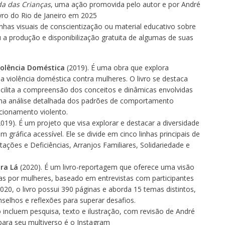
da das Crianças
, uma ação promovida pelo autor e por André
ivro do Rio de Janeiro em 2025
nhas visuais de conscientização ou material educativo sobre
u a produção e disponibilização gratuita de algumas de suas
iolência Doméstica
(2019). É uma obra que explora
violência doméstica contra mulheres. O livro se destaca
acilita a compreensão dos conceitos e dinâmicas envolvidas
 uma análise detalhada dos padrões de comportamento
acionamento violento.
019). É um projeto que visa explorar e destacar a diversidade
gráfica acessível. Ele se divide em cinco linhas principais de
tações e Deficiências, Arranjos Familiares, Solidariedade e
ra Lá
(2020). É um livro-reportagem que oferece uma visão
das por mulheres, baseado em entrevistas com participantes
20, o livro possui 390 páginas e aborda 15 temas distintos,
elhos e reflexões para superar desafios.
 incluem pesquisa, texto e ilustração, com revisão de André
 para seu multiverso é o Instagram