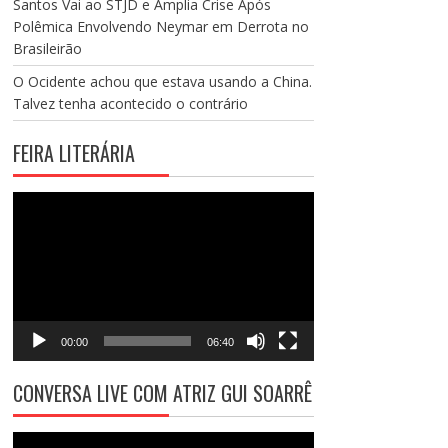
Santos Vai ao STJD e Amplia Crise Após
Polêmica Envolvendo Neymar em Derrota no
Brasileirão
O Ocidente achou que estava usando a China.
Talvez tenha acontecido o contrário
FEIRA LITERÁRIA
Tocador
de
vídeo
00:00
06:40
CONVERSA LIVE COM ATRIZ GUI SOARRÊ
Tocador