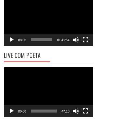
de
vídeo
00:00
01:41:54
LIVE COM POETA
Tocador
de
vídeo
00:00
47:18