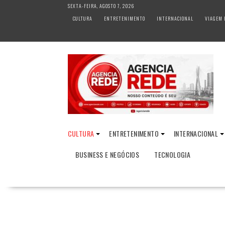
S
SEXTA-FEIRA, AGOSTO 7, 2026
k
CULTURA
ENTRETENIMENTO
INTERNACIONAL
VIAGEM 
i
p
t
o
c
o
n
t
e
n
CULTURA
ENTRETENIMENTO
INTERNACIONAL
t
BUSINESS E NEGÓCIOS
TECNOLOGIA