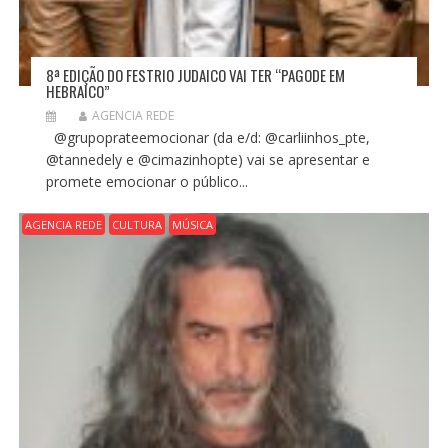
8ª EDIÇÃO DO FESTRIO JUDAICO VAI TER “PAGODE EM
HEBRAICO”
AGENCIA REDE
@grupoprateemocionar (da e/d: @carliinhos_pte,
@tannedely e @cimazinhopte) vai se apresentar e
promete emocionar o público...
AGENCIA REDE
CULTURA
MÚSICA