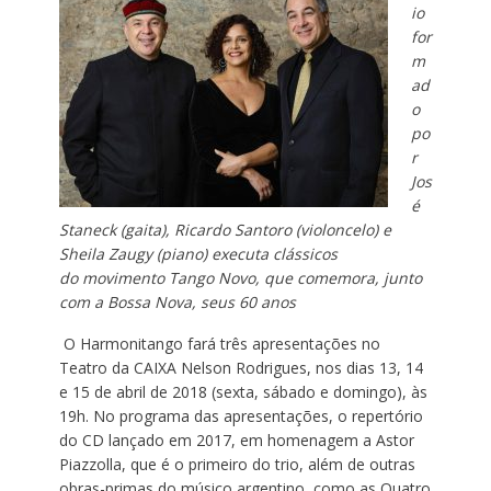
io
for
m
ad
o
po
r
Jos
é
Staneck (gaita), Rica
rdo Santoro (violoncelo) e
Sheila Zaugy (piano) executa clássicos
do
movimento Tango Novo, que comemora, junto
com a Bossa Nova, seus 60 anos
O Harmonitango fará três apresentações no
Teatro da CAIXA Nelson Rodrigues, nos dias 13, 14
e 15 de abril de 2018 (sexta, sábado e domingo), às
19h. No programa das apresentações, o repertório
do CD lançado em 2017, em homenagem a Astor
Piazzolla, que é o primeiro do trio, além de outras
obras-primas do músico argentino, como as Quatro