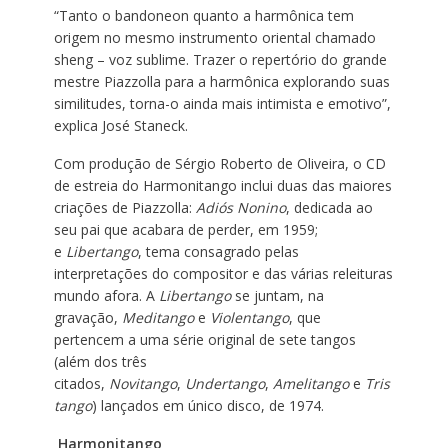
“Tanto o bandoneon quanto a harmônica tem
origem no mesmo instrumento oriental chamado
sheng – voz sublime. Trazer o repertório do grande
mestre Piazzolla para a harmônica explorando suas
similitudes, torna-o ainda mais intimista e emotivo”,
explica José Staneck.
Com produção de Sérgio Roberto de Oliveira, o CD
de estreia do Harmonitango inclui duas das maiores
criações de Piazzolla:
Adiós Nonino
, dedicada ao
seu pai que acabara de perder, em 1959;
e
Libertango
, tema consagrado pelas
interpretações do compositor e das várias releituras
mundo afora. A
Libertango
se juntam, na
gravação,
Meditango
e
Violentango
, que
pertencem a uma série original de sete tangos
(além dos três
citados,
Novitango
,
Undertango
,
Amelitango
e
Tris
tango
) lançados em único disco, de 1974.
Harmonitango