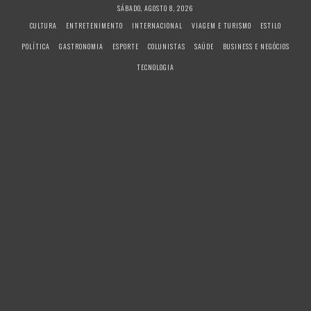
S
SÁBADO, AGOSTO 8, 2026
k
CULTURA
ENTRETENIMENTO
INTERNACIONAL
VIAGEM E TURISMO
ESTILO
i
POLÍTICA
GASTRONOMIA
ESPORTE
COLUNISTAS
SAÚDE
BUSINESS E NEGÓCIOS
p
t
TECNOLOGIA
o
c
o
n
t
e
n
t