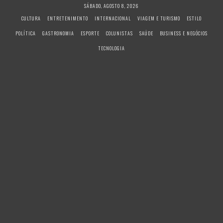
S
SÁBADO, AGOSTO 8, 2026
k
CULTURA
ENTRETENIMENTO
INTERNACIONAL
VIAGEM E TURISMO
ESTILO
i
POLÍTICA
GASTRONOMIA
ESPORTE
COLUNISTAS
SAÚDE
BUSINESS E NEGÓCIOS
p
t
TECNOLOGIA
o
c
o
n
t
e
n
t