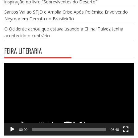
inspiração no livro “Sobreviventes do Deserto”
Santos Vai ao STJD e Amplia Crise Após Polêmica Envolvendo
Neymar em Derrota no Brasileirão
O Ocidente achou que estava usando a China. Talvez tenha
acontecido o contrário
FEIRA LITERÁRIA
Tocador
de
vídeo
00:00
06:40