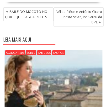
N
BAILE DO MOCOTÓ NO
Nélida Piñon e Antônio Cícero
A
QUIOSQUE LAGOA ROOTS
nesta sexta, no Sarau da
V
BPE
E
G
A
LEIA MAIS AQUI
Ç
Ã
O
AGENCIA REDE
ESTILO
FAMOSOS
FASHION
D
E
P
O
S
T