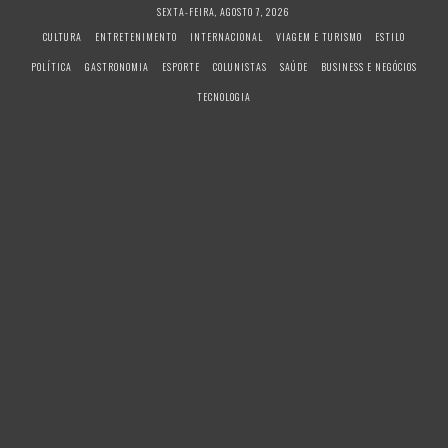
S
SEXTA-FEIRA, AGOSTO 7, 2026
k
CULTURA
ENTRETENIMENTO
INTERNACIONAL
VIAGEM E TURISMO
ESTILO
i
POLÍTICA
GASTRONOMIA
ESPORTE
COLUNISTAS
SAÚDE
BUSINESS E NEGÓCIOS
p
t
TECNOLOGIA
o
c
o
n
t
e
n
t