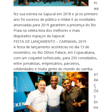
Pr
aia
fez sua estreia na Sapucaí em 2018 e já no primeiro
ano foi sucesso de público e mídia! E as novidades
anunciadas para 2019 garantem a presença do Rio
Praia na seleta lista dos melhores e mais
disputados espaços da Sapucaí.
FESTA DE LANÇAMENTO – CARNAVAL 2019
A festa de lançamento aconteceu no dia 13 de
novembro, no Rio Othon Palace, em Copacabana,
com um coquetel sofisticado, para 250 convidados,
entre jornalistas, empresários, parceiros,
celebridades e muita gente do mundo do samba.
AT
RA
Ç
ÕE
S
En
tre