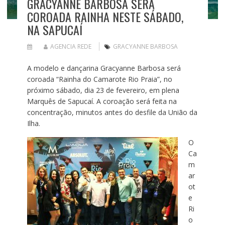
GRACYANNE BARBOSA SERÁ
COROADA RAINHA NESTE SÁBADO,
NA SAPUCAÍ
AGENCIA REDE
GRACYANNE BARBOSA
A modelo e dançarina Gracyanne Barbosa será
coroada “Rainha do Camarote Rio Praia”, no
próximo sábado, dia 23 de fevereiro, em plena
Marquês de Sapucaí. A coroação será feita na
concentração, minutos antes do desfile da União da
Ilha.
O
Ca
m
ar
ot
e
Ri
o