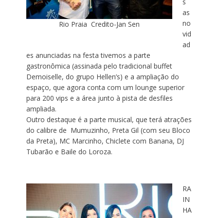
s
as
no
Rio Praia Credito-Jan Sen
vid
ad
es anunciadas na festa tivemos a parte
gastronômica (assinada pelo tradicional buffet
Demoiselle, do grupo Hellen’s) e a ampliação do
espaço, que agora conta com um lounge superior
para 200 vips e a área junto à pista de desfiles
ampliada.
Outro destaque é a parte musical, que terá atrações
do calibre de Mumuzinho, Preta Gil (com seu Bloco
da Preta), MC Marcinho, Chiclete com Banana, DJ
Tubarão e Baile do Loroza.
RA
IN
HA