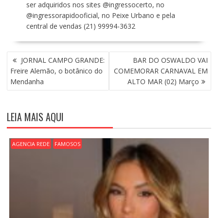
ser adquiridos nos sites @ingressocerto, no
@ingressorapidooficial, no Peixe Urbano e pela
central de vendas (21) 99994-3632
N
JORNAL CAMPO GRANDE:
BAR DO OSWALDO VAI
A
Freire Alemão, o botânico do
COMEMORAR CARNAVAL EM
V
Mendanha
ALTO MAR (02) Março
E
G
A
LEIA MAIS AQUI
Ç
Ã
O
AGENCIA REDE
FAMOSOS
D
E
P
O
S
T