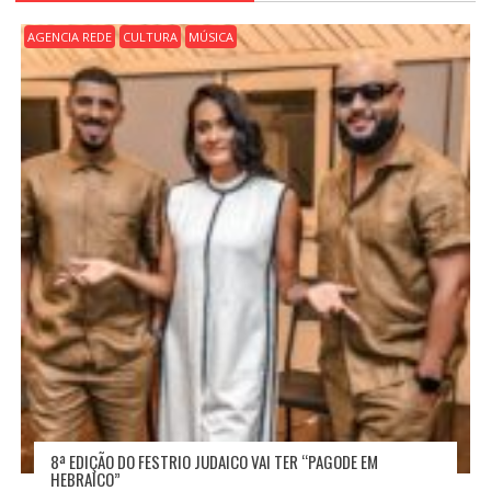
Ã
O
AGENCIA REDE
CULTURA
MÚSICA
D
E
P
O
S
T
8ª EDIÇÃO DO FESTRIO JUDAICO VAI TER “PAGODE EM
HEBRAICO”