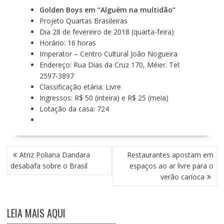
Golden Boys em “Alguém na multidão”
Projeto Quartas Brasileiras
Dia 28 de fevereiro de 2018 (quarta-feira)
Horário: 16 horas
Imperator – Centro Cultural João Nogueira
Endereço:
Rua Dias da Cruz 170, Méier
. Tel:
2597-3897
Classificação etária: Livre
Ingressos: R$ 50 (inteira) e R$ 25 (meia)
Lotação da casa: 724
N
Atriz Poliana Dandara
Restaurantes apostam em
A
desabafa sobre o Brasil
espaços ao ar livre para o
V
verão carioca
E
G
A
LEIA MAIS AQUI
Ç