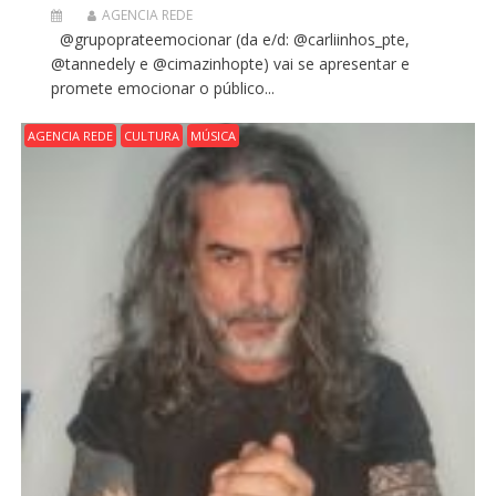
AGENCIA REDE
@grupoprateemocionar (da e/d: @carliinhos_pte,
@tannedely e @cimazinhopte) vai se apresentar e
promete emocionar o público...
AGENCIA REDE
CULTURA
MÚSICA