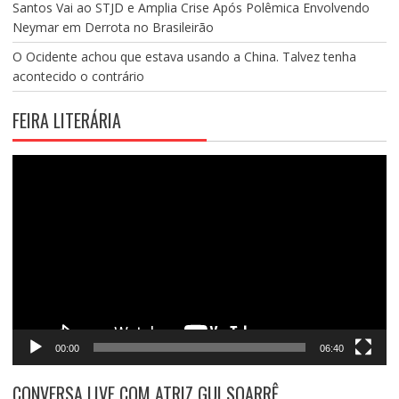
Santos Vai ao STJD e Amplia Crise Após Polêmica Envolvendo
Neymar em Derrota no Brasileirão
O Ocidente achou que estava usando a China. Talvez tenha
acontecido o contrário
FEIRA LITERÁRIA
Tocador
de
vídeo
00:00
06:40
CONVERSA LIVE COM ATRIZ GUI SOARRÊ