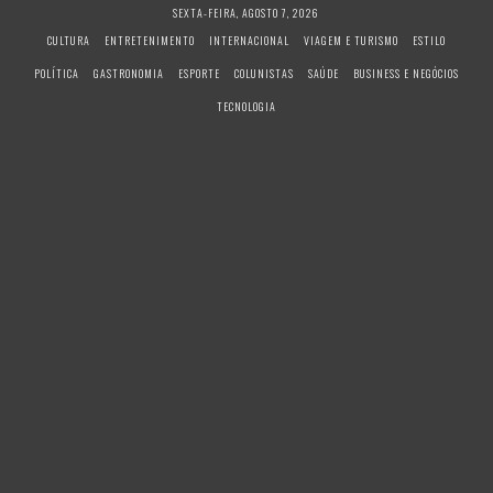
S
SEXTA-FEIRA, AGOSTO 7, 2026
k
CULTURA
ENTRETENIMENTO
INTERNACIONAL
VIAGEM E TURISMO
ESTILO
i
POLÍTICA
GASTRONOMIA
ESPORTE
COLUNISTAS
SAÚDE
BUSINESS E NEGÓCIOS
p
t
TECNOLOGIA
o
c
o
n
t
e
n
t