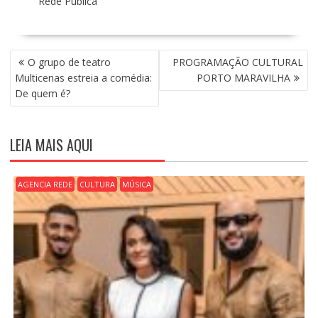
Rede Pública
N
O grupo de teatro
PROGRAMAÇÃO CULTURAL
A
Multicenas estreia a comédia:
PORTO MARAVILHA
V
De quem é?
E
G
A
LEIA MAIS AQUI
Ç
Ã
O
AGENCIA REDE
CULTURA
MÚSICA
D
E
P
O
S
T