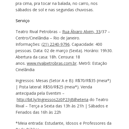
pra cima, pra tocar na balada, no carro, nos
sábados de sol e nas segundas chuvosas.
Serviço
Teatro Rival Petrobras –
Rua Álvaro Alvim, 33
/37 –
Centro/Cinelândia – Rio de Janeiro.
Informações:
(21) 2240-9796
. Capacidade: 400
pessoas. Data: 02 de março (Sexta). Horário: 19h30.
Abertura da casa: 18h. Censura: 18
anos.
www.rivalpetrobras.com.br
. Metrô: Estação
Cinelândia
Ingressos: Mesas (Setor A e B): R$70/R$35 (meia*)
| Pista lateral: R$50/R$25 (meia*). Venda
antecipada pela Eventim –
http://bit.ly/Ingressos2z0P23jBilheteria
do Teatro
Rival – Terça a Sexta das 13h às 21h | Sábados e
Feriados das 16h às 22h
*Meia entrada: Estudante, Idosos e Professores da