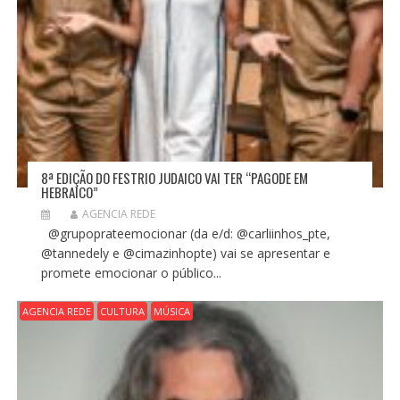
8ª EDIÇÃO DO FESTRIO JUDAICO VAI TER “PAGODE EM
HEBRAICO”
AGENCIA REDE
@grupoprateemocionar (da e/d: @carliinhos_pte,
@tannedely e @cimazinhopte) vai se apresentar e
promete emocionar o público...
AGENCIA REDE
CULTURA
MÚSICA