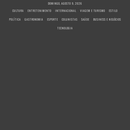
S
DOMINGO, AGOSTO 9, 2026
k
CULTURA
ENTRETENIMENTO
INTERNACIONAL
VIAGEM E TURISMO
ESTILO
i
POLÍTICA
GASTRONOMIA
ESPORTE
COLUNISTAS
SAÚDE
BUSINESS E NEGÓCIOS
p
t
TECNOLOGIA
o
c
o
n
t
e
n
t